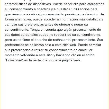
de España, es devuelta automáticamente a nuestro país.
características de dispositivos. Puede hacer clic para otorgarnos
Jupol defiende que este mismo principio debe aplicarse a
su consentimiento a nosotros y a nuestros 1733 socios para
Marruecos, Argelia, Mauritania y Senegal, de modo que
que llevemos a cabo el procesamiento previamente descrito. De
toda persona que llegue de forma irregular a España, sea
forma alternativa, puede acceder a información más detallada y
cambiar sus preferencias antes de otorgar o negar su
nacional de esos Estados o de terceros países que hayan
consentimiento.
Tenga en cuenta que algún procesamiento de
transitado por ellos, pueda ser readmitida en dichos
sus datos personales puede no requerir de su consentimiento,
territorios sin dilaciones ni trámites innecesarios.
pero usted tiene el derecho de rechazar tal procesamiento. Sus
preferencias se aplicarán solo a este sitio web. Puede cambiar
"Una medida que salvaría vidas y
sus preferencias o retirar su consentimiento en cualquier
momento volviendo a este sitio y haciendo clic en el botón
acabaría con las mafias"
"Privacidad" en la parte inferior de la página web.
Para Jupol, la adopción de este tipo de acuerdos enviaría
un mensaje claro a las organizaciones criminales que
operan en la inmigración ilegal:
"España no será la
puerta de entrada a Europa por vías irregulares".
"Cuando un cayuco que proceda de estos países, o haya
pasado por ellos, sea devuelto de manera inmediata, se