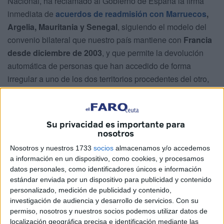
Nacional, ha reclamado al Gobierno de España la firma
inmediata de
acuerdos de readmisión con Marruecos
,
Argelia, Mauritania y Senegal
, siguiendo el modelo del
convenio bilateral que nuestro país mantiene con
Francia
desde diciembre de 2003
, y que permite la devolución
automática de personas que han accedido de forma
irregular a uno de los dos territorios procedentes del otro,
como ocurre a través de de Ceuta
.
El objetivo de esta propuesta de Jupol es triple: "
poner fin
Su privacidad es importante para
a las redes de inmigración ilegal, evitar el efecto
nosotros
llamada que incentiva los viajes clandestinos en
Nosotros y nuestros 1733
socios
almacenamos y/o accedemos
condiciones extremas, y reforzar la seguridad nacional
a información en un dispositivo, como cookies, y procesamos
mediante un control efectivo de los flujos migratorios
".
datos personales, como identificadores únicos e información
estándar enviada por un dispositivo para publicidad y contenido
Según establece el acuerdo hispano-francés, cualquier
personalizado, medición de publicidad y contenido,
persona que entre en Francia de forma irregular y se
investigación de audiencia y desarrollo de servicios.
Con su
acredite o presuma que llegó a la Unión Europea a través
permiso, nosotros y nuestros socios podemos utilizar datos de
localización geográfica precisa e identificación mediante las