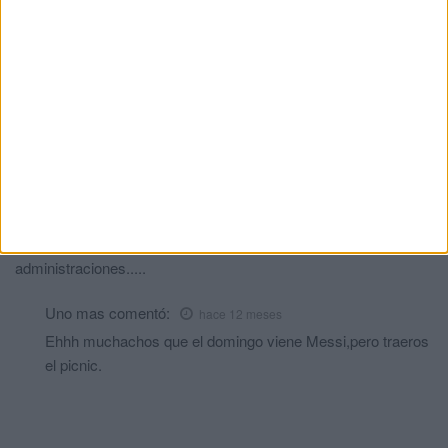
MohRifi
comentó:
hace 12 meses
Totalmente de acuerdo, muchos llevamos escribiendo en este
apartado la misma idea, es la única forma de acabar con estas
desgracias, el gobierno tiene que buscar las Formas legales
para devolver a todo el que entra ilegalmente, así la extrema
derecha no tendrá más motivos para seguir creciendo y evitar
muchas muertes
Frenar el efecto llamada
comentó:
hace 12 meses
Total....que exigen hacer el trabajo que no hacen las
administraciones.....
Uno mas
comentó:
hace 12 meses
Ehhh muchachos que el domingo viene Messi,pero traeros
el picnic.