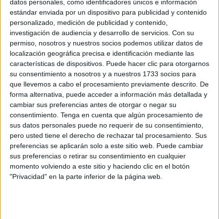
datos personales, como identificadores únicos e información
La primera gran cita a la que hacen referencia a través de
estándar enviada por un dispositivo para publicidad y contenido
un comunicado de prensa, tendrá lugar el próximo
28 de
personalizado, medición de publicidad y contenido,
mayo a las 11:00 horas
a las puertas del
Hospital
investigación de audiencia y desarrollo de servicios.
Con su
permiso, nosotros y nuestros socios podemos utilizar datos de
Universitario de Ceuta (HUCE)
.
localización geográfica precisa e identificación mediante las
características de dispositivos. Puede hacer clic para otorgarnos
Esta medida surge como respuesta a la resolución de
su consentimiento a nosotros y a nuestros 1733 socios para
jornada que denuncian ha sido impuesta por el
Ministerio
que llevemos a cabo el procesamiento previamente descrito. De
de Sanidad
, dirigido por
Mónica García
, a quien han
forma alternativa, puede acceder a información más detallada y
acusado de castigar y desatender la sanidad de las dos
cambiar sus preferencias antes de otorgar o negar su
ciudades autónomas bajo su gestión directa.
consentimiento.
Tenga en cuenta que algún procesamiento de
sus datos personales puede no requerir de su consentimiento,
De parte de la Junta de Personal se hace un llamamiento
pero usted tiene el derecho de rechazar tal procesamiento. Sus
preferencias se aplicarán solo a este sitio web. Puede cambiar
masivo no solo a
profesionales, sino también a
sus preferencias o retirar su consentimiento en cualquier
ciudadanos
para que apoyen esta protesta contra lo que
momento volviendo a este sitio y haciendo clic en el botón
califican como un "atraco horario y normativo".
"Privacidad" en la parte inferior de la página web.
Denuncia de "contabilidad creativa"