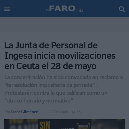
La Junta de Personal de
Ingesa inicia movilizaciones
en Ceuta el 28 de mayo
La concentración ha sido convocada en reclamo a
“la resolución impositoria de jornada” |
Protestarán contra lo que califican como un
"atraco horario y normativo"
Por
Isabel Jiménez
23/05/2026 - 14:55