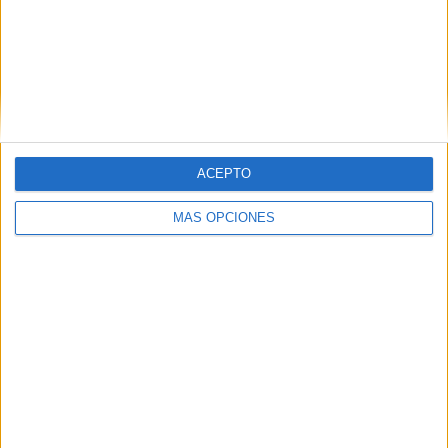
ACEPTO
Asimismo también han querido “agradecer a Xavier
MÁS OPCIONES
Herver, presidente de la Federación de Andorra, y a Ángel
Luis Chaves, seleccionador Nacional, por el magnífico
trato recibido”.
Una gran oportunidad para la deportista ceutí de seguir
creciendo dentro de esta disciplina deportiva.
Tags:
Kárate