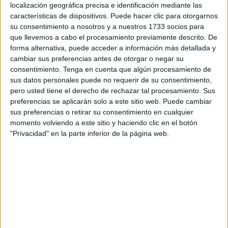
para
una concentración y entrenamiento que se
localización geográfica precisa e identificación mediante las
llevaría a cabo en Andorra
.
características de dispositivos. Puede hacer clic para otorgarnos
su consentimiento a nosotros y a nuestros 1733 socios para
Así pues, en esta pasada semana, la ceutí ha estado
que llevemos a cabo el procesamiento previamente descrito. De
forma alternativa, puede acceder a información más detallada y
presente en dicha concentración-entrenamiento de la
cambiar sus preferencias antes de otorgar o negar su
RFEK en la que ha podido disfrutar de su pasión junto a
consentimiento.
Tenga en cuenta que algún procesamiento de
grandes profesionales del karate.
sus datos personales puede no requerir de su consentimiento,
pero usted tiene el derecho de rechazar tal procesamiento. Sus
Una oportunidad que, para la entidad caballa, ha sido “un
preferencias se aplicarán solo a este sitio web. Puede cambiar
orgullo enorme para nuestro karate, para nuestro deporte y
sus preferencias o retirar su consentimiento en cualquier
momento volviendo a este sitio y haciendo clic en el botón
para toda Ceuta”, ya que es de gran importancia que
"Privacidad" en la parte inferior de la página web.
“nuestra deportista forme parte de la Selección Española,
con la que ha estado entrenando en Andorra”.