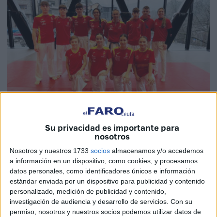
Su privacidad es importante para
Imagen cedida
nosotros
Nosotros y nuestros 1733
socios
almacenamos y/o accedemos
a información en un dispositivo, como cookies, y procesamos
datos personales, como identificadores únicos e información
El Club Sepai de Ceuta comenzaba el año con buenas
estándar enviada por un dispositivo para publicidad y contenido
personalizado, medición de publicidad y contenido,
noticias, pues la deportista ceutí,
Julia Melgar
, era
investigación de audiencia y desarrollo de servicios.
Con su
convocada por la Real Federación Española de Karate
permiso, nosotros y nuestros socios podemos utilizar datos de