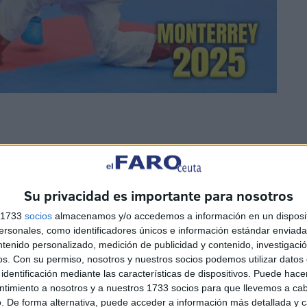
Su privacidad es importante para nosotros
s 1733
socios
almacenamos y/o accedemos a información en un disposit
sonales, como identificadores únicos e información estándar enviada 
ntenido personalizado, medición de publicidad y contenido, investigaci
uió llegar hasta semifinales tras derrotar sus rivales
os.
Con su permiso, nosotros y nuestros socios podemos utilizar datos 
te. En la ronda previa a la final se enfrentó a Allen
identificación mediante las características de dispositivos. Puede hacer
ntimiento a nosotros y a nuestros 1733 socios para que llevemos a ca
clamó campeona de la categoría.
. De forma alternativa, puede acceder a información más detallada y 