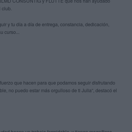
 por RLMD CONSUNTIG y FLUTTE que nos han ayudado
 club.
 y tu día a día de entrega, constancia, dedicación,
u curso...
esfuerzo que hacen para que podamos seguir disfrutando
le, no puedo estar más orgulloso de ti Julia”, destacó el
iudad hacen un trabajo formidable, y tienen magníficos