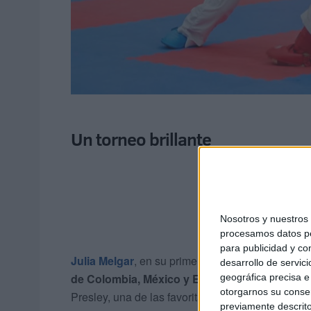
Un torneo brillante
Nosotros y nuestro
procesamos datos per
para publicidad y co
Julia Melgar
, en su primer año de cadete,
consig
desarrollo de servici
de Colombia, México y Ecuador
, respectivamen
geográfica precisa e 
otorgarnos su conse
Presley, una de las favoritas que incluso se pro
previamente descrito