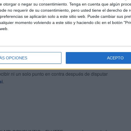
e otorgar o negar su consentimiento.
Tenga en cuenta que algún proc
cayó por desgracia por
Hantei
(decisión arbitral) en un
de no requerir de su consentimiento, pero usted tiene el derecho de r
, Julia se impuso de forma clara ante una grandísima
referencias se aplicarán solo a este sitio web. Puede cambiar sus pref
alquier momento volviendo a este sitio y haciendo clic en el botón "Pri
r segunda vez a un podium Internacional, como ya hizo en
 web.
ÁS OPCIONES
ACEPTO
ferencia y no por los resultados, sino porque ha peleado
ecibir ni un solo punto en contra después de disputar
ai
.