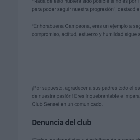
“Nada de esto hubiera sido posible si no es
para poder seguir nuestra progresión”, destacó el
“Enhorabuena Campeona, eres un ejemplo a seguir
compromiso, actitud, esfuerzo y humildad sigue s
¡Por supuesto, agradecer a sus padres todo el 
de nuestra pasión! Eres inquebrantable e imparab
Club Sensei en un comunicado.
Denuncia del club
“Todos los deportistas y disciplinas de nuestra c