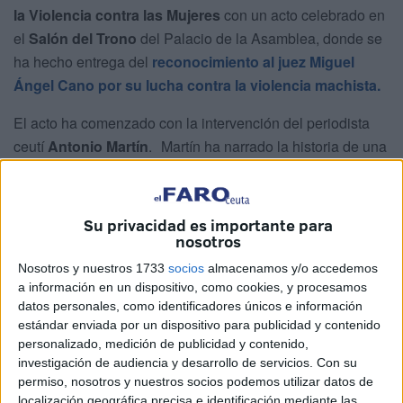
la Violencia contra las Mujeres
con un acto celebrado en
el
Salón del Trono
del Palacio de la Asamblea, donde se
ha hecho entrega del
reconocimiento al juez Miguel
Ángel Cano por su lucha contra la violencia machista.
El acto ha comenzado con la intervención del periodista
ceutí
Antonio Martín
. Martín ha narrado la historia de una
mujer ceutí que sufrió
agresiones sexuales y físicas
y
que se sentía coaccionada por su pareja.
Su privacidad es importante para
El periodista ha relatado cómo esta mujer decidió
nosotros
denunciar
y salir adelante con la ayuda de los
Nosotros y nuestros 1733
socios
almacenamos y/o accedemos
profesionales que la acompañaron. “Es el mensaje que
a información en un dispositivo, como cookies, y procesamos
quiero dar: hay que denunciarlo y apoyarse en los
datos personales, como identificadores únicos e información
profesionales”, ha señalado.
estándar enviada por un dispositivo para publicidad y contenido
personalizado, medición de publicidad y contenido,
investigación de audiencia y desarrollo de servicios.
Con su
Actuación artística y entrega del XV
permiso, nosotros y nuestros socios podemos utilizar datos de
localización geográfica precisa e identificación mediante las