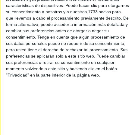
Reconocimiento
características de dispositivos. Puede hacer clic para otorgarnos
su consentimiento a nosotros y a nuestros 1733 socios para
Posteriormente ha tenido lugar la actuación del ballet de
que llevemos a cabo el procesamiento previamente descrito. De
María José Lesmes
. Con el pasodoble de Carnaval
forma alternativa, puede acceder a información más detallada y
Nombres
, han protagonizado una pieza que ha sido muy
cambiar sus preferencias antes de otorgar o negar su
aplaudida por los presentes.
consentimiento.
Tenga en cuenta que algún procesamiento de
sus datos personales puede no requerir de su consentimiento,
pero usted tiene el derecho de rechazar tal procesamiento. Sus
preferencias se aplicarán solo a este sitio web. Puede cambiar
sus preferencias o retirar su consentimiento en cualquier
momento volviendo a este sitio y haciendo clic en el botón
"Privacidad" en la parte inferior de la página web.