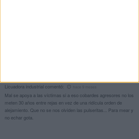
El 'Murube' se pone a punto: todas las
obras previstas, al detalle
HACE 2 DÍAS
¿Cuánto cuesta ahora comprar una
bombona de butano en Ceuta?
HACE 2 DÍAS
Comments
1
Licuadora industrial
comentó:
hace 9 meses
Mal se apoya a las víctimas si a eso cobardes agresores no los
meten 30 años entre rejas en vez de una ridícula orden de
alejamiento. Que no se nos olviden las pulseritas... Para mear y
no echar gota.