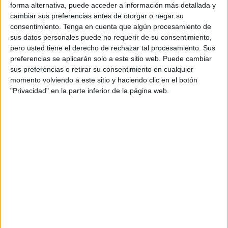
forma alternativa, puede acceder a información más detallada y
de la Iglesia de San Francisco se abrió de par en par para
cambiar sus preferencias antes de otorgar o negar su
recibir a la
Hermandad de las Penas
que ha vuelto con
consentimiento.
Tenga en cuenta que algún procesamiento de
más fuerza que nunca tras estar dos años sin poder hacer
sus datos personales puede no requerir de su consentimiento,
pero usted tiene el derecho de rechazar tal procesamiento. Sus
su salida procesional por la pandemia.
preferencias se aplicarán solo a este sitio web. Puede cambiar
sus preferencias o retirar su consentimiento en cualquier
Madre e hijo se han encaminado con fuerza mientras los
momento volviendo a este sitio y haciendo clic en el botón
ceutíes los esperaban durante todo su recorrido. Una
"Privacidad" en la parte inferior de la página web.
Hermandad que estaba ansiosa por realizar su salida
penitencial y este Jueves Santo lo ha demostrado desde el
primer instante.
Ya poder salir a las calles en procesión con sus Titulares
es motivo de triunfo para la propia Hermandad y aunque
este año no ha tenido grandes estrenos, pues la situación
no lo permite, se han preparado durante meses para que
los fieles se lleven el mejor recuerdo posible. Como
novedad en esta Semana Santa 2022, la Cofradía
estrena
los faroles de la Cruz de Guía
y las varas de pertiguero.