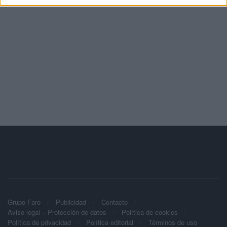
Grupo Faro
Publicidad
Contacto
Aviso legal – Protección de datos
Política de cookies
Política de privacidad
Política editorial
Términos de uso