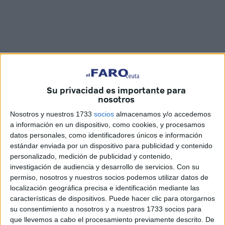
Su privacidad es importante para
Fotos: Reduan Ben Zakour / Vídeo: Jesús Galindo
nosotros
Nosotros y nuestros 1733
socios
almacenamos y/o accedemos
a información en un dispositivo, como cookies, y procesamos
datos personales, como identificadores únicos e información
La Fervorosa y Agustiniana Hermandad de Penitencia y
estándar enviada por un dispositivo para publicidad y contenido
Cofradía de Nazarenos del Santísimo Cristo de la
personalizado, medición de publicidad y contenido,
investigación de audiencia y desarrollo de servicios.
Con su
Humildad y Paciencia y Nuestra Señora de las
Penas
ya
permiso, nosotros y nuestros socios podemos utilizar datos de
se encuentra en la calle para fervor de los devotos. Desde
localización geográfica precisa e identificación mediante las
minutos antes de la hora prevista de la salida, los fieles se
características de dispositivos. Puede hacer clic para otorgarnos
agolpaban en los aledaños del templo, en Ceuta, para
su consentimiento a nosotros y a nuestros 1733 socios para
que llevemos a cabo el procesamiento previamente descrito. De
abrir de esta forma el
Jueves Santo
. La puerta posterior