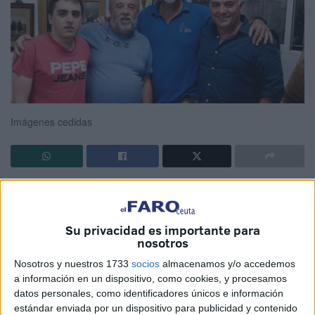
Imágenes cedidas
El 10 de agosto marcó el inicio de una nueva iniciativa
que ha puesto en marcha
el grupo Xeruta
, que le regalará
a quienes quieran participar unos ‘jueves culturales’ con el
Su privacidad es importante para
nosotros
objetivo de “exponer, presentar y hablar en una mesa
redonda o en una charla,
hechos históricos
y/o culturales
Nosotros y nuestros 1733
socios
almacenamos y/o accedemos
a información en un dispositivo, como cookies, y procesamos
de España y de Ceuta”.
datos personales, como identificadores únicos e información
estándar enviada por un dispositivo para publicidad y contenido
Se trata de un evento que se llevará a cabo en el local