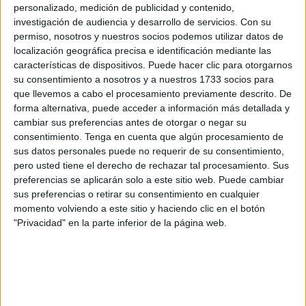
personalizado, medición de publicidad y contenido,
social de la agrupación, que está ubicado en la avenida
investigación de audiencia y desarrollo de servicios.
Con su
Madrid, específicamente en el número 4 de los bloques de
permiso, nosotros y nuestros socios podemos utilizar datos de
la antigua
Estación del Ferrocarril
.
localización geográfica precisa e identificación mediante las
características de dispositivos. Puede hacer clic para otorgarnos
“Estas reuniones históricas culturales se realizarán un
su consentimiento a nosotros y a nuestros 1733 socios para
jueves de cada mes y en ellas podrá participar cualquier
que llevemos a cabo el procesamiento previamente descrito. De
forma alternativa, puede acceder a información más detallada y
persona interesada en la historia y la cultura”, contando
cambiar sus preferencias antes de otorgar o negar su
con medios audiovisuales proporcionados por el propio
consentimiento.
Tenga en cuenta que algún procesamiento de
Grupo Xeruta.
sus datos personales puede no requerir de su consentimiento,
pero usted tiene el derecho de rechazar tal procesamiento. Sus
Durante el primer encuentro se habló de “
los Laureados
preferencias se aplicarán solo a este sitio web. Puede cambiar
del Repliegue a línea Primo de Rivera de 1924”, ha
sus preferencias o retirar su consentimiento en cualquier
momento volviendo a este sitio y haciendo clic en el botón
explicado Tobías de Antón, encargado de esta primera
"Privacidad" en la parte inferior de la página web.
ponencia.