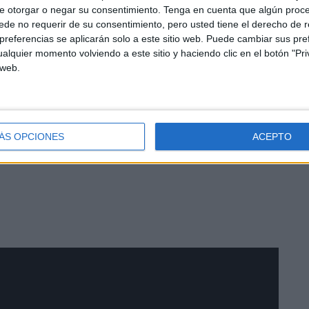
e otorgar o negar su consentimiento.
Tenga en cuenta que algún proc
de no requerir de su consentimiento, pero usted tiene el derecho de r
referencias se aplicarán solo a este sitio web. Puede cambiar sus pref
anto para los usuarios que están con más trabajadores,
alquier momento volviendo a este sitio y haciendo clic en el botón "Pri
os participantes del programa Tándem “se lo están
 web.
bonita”, añade.
clusión disfrutan de los días de verano al aire libre,
endo jornadas de convivencia.
ÁS OPCIONES
ACEPTO