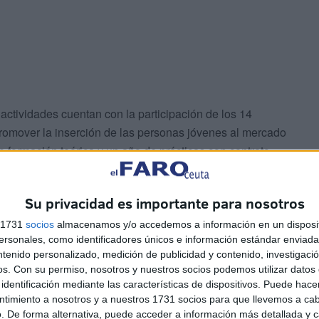
 actividades cuentan con la participación de los 14
omover la inserción de las personas jóvenes al mercado
e formación teórica y un año de prácticas con contrato
Su privacidad es importante para nosotros
zaran una actividad con los trabajadores para que
 relacionarse con los usuarios y a que se lo pasen bien
s 1731
socios
almacenamos y/o accedemos a información en un disposit
sonales, como identificadores únicos e información estándar enviada 
adora social de la entidad.
ntenido personalizado, medición de publicidad y contenido, investigaci
os.
Con su permiso, nosotros y nuestros socios podemos utilizar datos 
identificación mediante las características de dispositivos. Puede hacer
ntimiento a nosotros y a nuestros 1731 socios para que llevemos a ca
. De forma alternativa, puede acceder a información más detallada y 