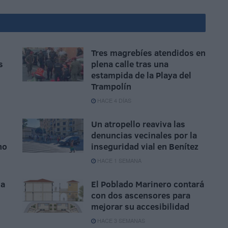
Tres magrebíes atendidos en
s
plena calle tras una
estampida de la Playa del
Trampolín
HACE 4 DÍAS
Un atropello reaviva las
denuncias vecinales por la
no
inseguridad vial en Benítez
HACE 1 SEMANA
ha
El Poblado Marinero contará
con dos ascensores para
mejorar su accesibilidad
HACE 3 SEMANAS