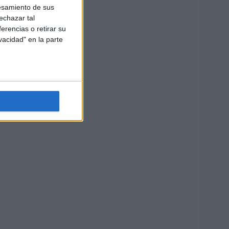
esamiento de sus
echazar tal
erencias o retirar su
vacidad" en la parte