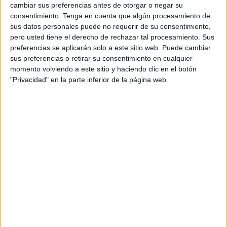
cambiar sus preferencias antes de otorgar o negar su
relacionadas con las ciencias sociales:
historia geografía,
consentimiento.
Tenga en cuenta que algún procesamiento de
arte, cultura, sociedad
en un formato ·participativo y
sus datos personales puede no requerir de su consentimiento,
atractivo”, como ha descrito Orozco.
pero usted tiene el derecho de rechazar tal procesamiento. Sus
preferencias se aplicarán solo a este sitio web. Puede cambiar
Durante su intervención, la consejera de Cultura ha
sus preferencias o retirar su consentimiento en cualquier
momento volviendo a este sitio y haciendo clic en el botón
destacado el
valor educativo y cultural de la iniciativa
,
"Privacidad" en la parte inferior de la página web.
que ha definido como “una obra de arte educativa”.