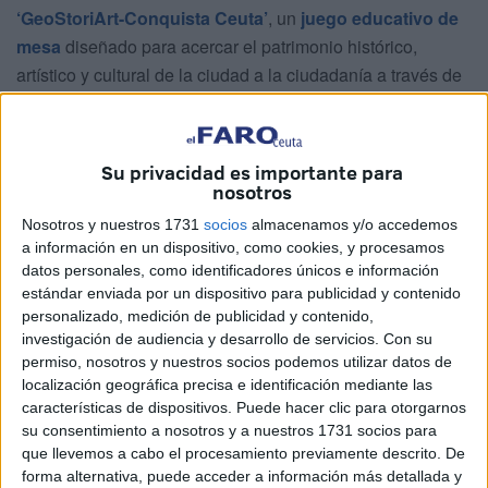
‘GeoStoriArt-Conquista Ceuta’
, un
juego educativo de
mesa
diseñado para acercar el patrimonio histórico,
artístico y cultural de la ciudad a la ciudadanía a través de
una experiencia participativa y didáctica.
El acto ha contado con la participación de
su creador
Su privacidad es importante para
Francisco José Jurado Pérez
y de la consejera de
nosotros
Cultura
Pilar Orozco,
además de la profesora universitaria
Nosotros y nuestros 1731
socios
almacenamos y/o accedemos
Guadalupe Romero
, que ha colaborado en el desarrollo
a información en un dispositivo, como cookies, y procesamos
pedagógico del juego, quien ha querido mencionar como
datos personales, como identificadores únicos e información
otro pilar del proyecto a su compañera
Silvia Cazalla.
estándar enviada por un dispositivo para publicidad y contenido
personalizado, medición de publicidad y contenido,
Aprender jugando
investigación de audiencia y desarrollo de servicios.
Con su
permiso, nosotros y nuestros socios podemos utilizar datos de
localización geográfica precisa e identificación mediante las
El juego
nace como
una herramienta educativa
características de dispositivos. Puede hacer clic para otorgarnos
pensada para combinar aprendizaje y entretenimiento
,
su consentimiento a nosotros y a nuestros 1731 socios para
permitiendo a los jugadores descubrir distintos aspectos
que llevemos a cabo el procesamiento previamente descrito. De
forma alternativa, puede acceder a información más detallada y
de Ceuta mientras compiten por dominar varias disciplinas