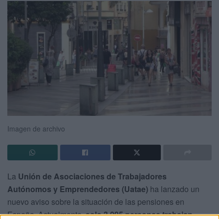
Imagen de archivo
La
Unión de Asociaciones de Trabajadores
Autónomos y Emprendedores (Uatae)
ha lanzado un
nuevo aviso sobre la situación de las pensiones en
España. Actualmente,
solo 3.095 personas trabajan