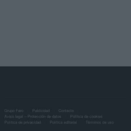
Grupo Faro
Publicidad
Contacto
Aviso legal – Protección de datos
Política de cookies
Política de privacidad
Política editorial
Términos de uso