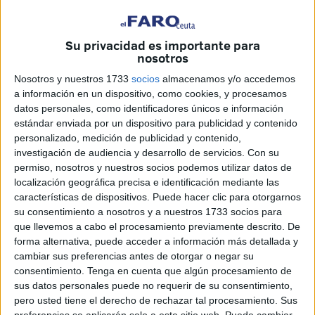
como autónomos en
Ceuta
. Según los datos que maneja
la organización, los jubilados autónomos perciben una
Su privacidad es importante para
pensión media
de
1.010,3 euros mensuales
, una cifra
nosotros
que, aunque ha mejorado en los últimos años, sigue
Nosotros y nuestros 1733
socios
almacenamos y/o accedemos
estando muy por debajo de la media que cobran los
a información en un dispositivo, como cookies, y procesamos
asalariados al retirarse.
datos personales, como identificadores únicos e información
estándar enviada por un dispositivo para publicidad y contenido
El incremento registrado en el último año, de apenas
46
personalizado, medición de publicidad y contenido,
euros
, no cambia la realidad de fondo: los autónomos
investigación de audiencia y desarrollo de servicios.
Con su
siguen teniendo un
poder adquisitivo mucho menor en
permiso, nosotros y nuestros socios podemos utilizar datos de
localización geográfica precisa e identificación mediante las
su etapa de jubilación
. Para Uatae, se trata de una
características de dispositivos. Puede hacer clic para otorgarnos
situación “injusta y estructural” que refleja cómo el sistema
su consentimiento a nosotros y a nuestros 1733 socios para
de cotización del
Régimen Especial de Trabajadores
que llevemos a cabo el procesamiento previamente descrito. De
Autónomos (RETA)
ha mantenido históricamente a este
forma alternativa, puede acceder a información más detallada y
cambiar sus preferencias antes de otorgar o negar su
colectivo en desventaja.
consentimiento.
Tenga en cuenta que algún procesamiento de
sus datos personales puede no requerir de su consentimiento,
Un avance demasiado lento
pero usted tiene el derecho de rechazar tal procesamiento. Sus
preferencias se aplicarán solo a este sitio web. Puede cambiar