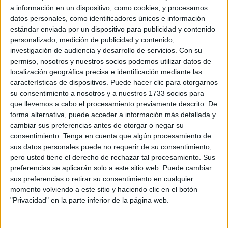
a información en un dispositivo, como cookies, y procesamos
entre los destinos
. Se trata de una de las iniciativas más
datos personales, como identificadores únicos e información
esperadas del año, ya que permite disfrutar de vacaciones
estándar enviada por un dispositivo para publicidad y contenido
subvencionadas a precios simbólicos.
personalizado, medición de publicidad y contenido,
investigación de audiencia y desarrollo de servicios.
Con su
Esta carta de acreditación, emitida directamente por el
permiso, nosotros y nuestros socios podemos utilizar datos de
localización geográfica precisa e identificación mediante las
Ministerio de Derechos Sociales,
reconoce a los
características de dispositivos. Puede hacer clic para otorgarnos
beneficiarios del programa
y contiene los datos
su consentimiento a nosotros y a nuestros 1733 socios para
necesarios para acceder a la reserva de plazas. Sin ella,
que llevemos a cabo el procesamiento previamente descrito. De
no es posible participar en los viajes, por lo que se
forma alternativa, puede acceder a información más detallada y
recomienda conservarla y leerla con atención.
cambiar sus preferencias antes de otorgar o negar su
consentimiento.
Tenga en cuenta que algún procesamiento de
sus datos personales puede no requerir de su consentimiento,
Más de tres millones de personas
pero usted tiene el derecho de rechazar tal procesamiento. Sus
recibirán la carta
preferencias se aplicarán solo a este sitio web. Puede cambiar
sus preferencias o retirar su consentimiento en cualquier
momento volviendo a este sitio y haciendo clic en el botón
El Imserso ha comenzado el envío de más de
tres
"Privacidad" en la parte inferior de la página web.
millones de cartas
por correo postal. Estas se remiten
exclusivamente a las personas que cumplen los requisitos