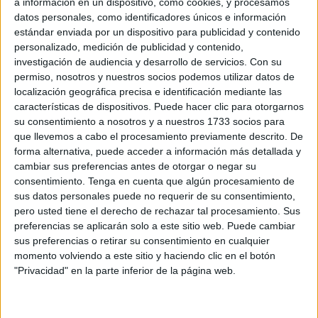
de pensiones que culminará en 2027. Un cambio que
a información en un dispositivo, como cookies, y procesamos
tienen que tener en cuenta los trabajadores de Ceuta que
datos personales, como identificadores únicos e información
estándar enviada por un dispositivo para publicidad y contenido
tengan previsto jubilarse
el próximo año.
personalizado, medición de publicidad y contenido,
investigación de audiencia y desarrollo de servicios.
Con su
Las modificaciones afectan tanto a la jubilación ordinaria
permiso, nosotros y nuestros socios podemos utilizar datos de
como a la
anticipada
, y dependerán directamente de los
localización geográfica precisa e identificación mediante las
años cotizados por cada trabajador
.
características de dispositivos. Puede hacer clic para otorgarnos
su consentimiento a nosotros y a nuestros 1733 socios para
La Seguridad Social ha confirmado
que estas medidas
que llevemos a cabo el procesamiento previamente descrito. De
no implican una única edad general para jubilarse, sino
forma alternativa, puede acceder a información más detallada y
cambiar sus preferencias antes de otorgar o negar su
que el umbral variará según el historial laboral del
consentimiento.
Tenga en cuenta que algún procesamiento de
trabajador. Esto significa que la edad efectiva de retiro
sus datos personales puede no requerir de su consentimiento,
dependerá tanto de la
edad
como de los
años de
pero usted tiene el derecho de rechazar tal procesamiento. Sus
cotización acumulados a lo largo de la vida laboral
.
preferencias se aplicarán solo a este sitio web. Puede cambiar
sus preferencias o retirar su consentimiento en cualquier
momento volviendo a este sitio y haciendo clic en el botón
Sube la edad para cobrar al 100%
"Privacidad" en la parte inferior de la página web.
de la prestación