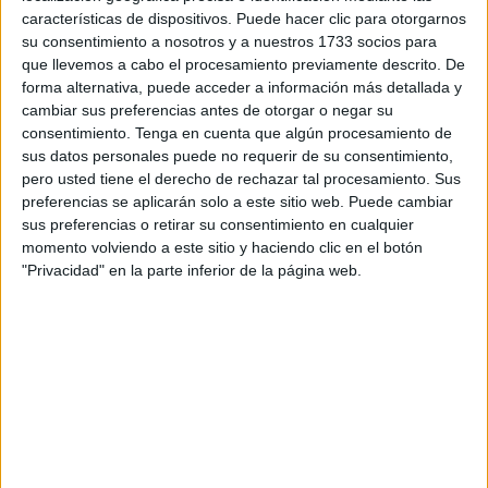
estar con los seres queridos y cultivar el espiritu, que
características de dispositivos. Puede hacer clic para otorgarnos
su consentimiento a nosotros y a nuestros 1733 socios para
significa tanto como cultivar la fraternidad".
que llevemos a cabo el procesamiento previamente descrito. De
forma alternativa, puede acceder a información más detallada y
Este es el mensaje completo:
cambiar sus preferencias antes de otorgar o negar su
consentimiento.
Tenga en cuenta que algún procesamiento de
En nombre de la Asamblea de la Ciudad de
sus datos personales puede no requerir de su consentimiento,
Ceuta y de todos los ceuties quiero expresar
pero usted tiene el derecho de rechazar tal procesamiento. Sus
mis mejores deseos a nuestra querida
preferencias se aplicarán solo a este sitio web. Puede cambiar
comunidad musulmana con motivo de la
sus preferencias o retirar su consentimiento en cualquier
celebracion del mes sagrado del Ramadán.
momento volviendo a este sitio y haciendo clic en el botón
Es un tiempo para el recogimiento, la
"Privacidad" en la parte inferior de la página web.
oración, estar con los seres queridos y
cultivar el espíritu, que significa tanto como
cultivar la fraternidad.
También para cultivar el amor al otro, y en
particular a los que sufren, lo pasan mal y
estan necesitados de consuelo. También
cabe destacar la relevancia social que esta