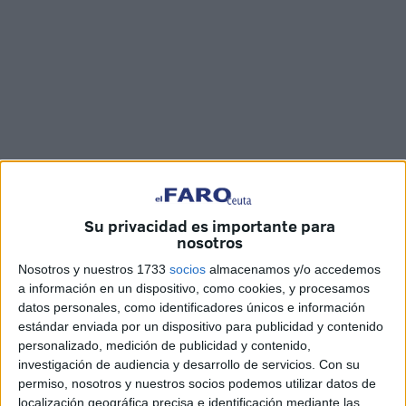
Su privacidad es importante para
nosotros
Nosotros y nuestros 1733
socios
almacenamos y/o accedemos
a información en un dispositivo, como cookies, y procesamos
El presidente de la Ciudad, Juan Vivas, envió un mensaje
datos personales, como identificadores únicos e información
a la comunidad musulmana con motivo del inicio del
estándar enviada por un dispositivo para publicidad y contenido
personalizado, medición de publicidad y contenido,
Ramadán. En él, felicitó a los ceutíes por el inicio del mes
investigación de audiencia y desarrollo de servicios.
Con su
sagrado y expresó sus mejores deseos a la comunidad
permiso, nosotros y nuestros socios podemos utilizar datos de
musulmana en un tiempo para el "recogimiento, la oración,
localización geográfica precisa e identificación mediante las