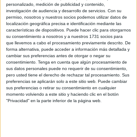
jefe de la División de Formación y Perfeccionamiento de
personalizado, medición de publicidad y contenido,
dicho Cuerpo.
investigación de audiencia y desarrollo de servicios.
Con su
permiso, nosotros y nuestros socios podemos utilizar datos de
Durante este encuentro, Vivas ha estado acompañado por
localización geográfica precisa e identificación mediante las
el consejero con
competencias en Gobernación
, Alberto
características de dispositivos. Puede hacer clic para otorgarnos
su consentimiento a nosotros y a nuestros 1731 socios para
Gaitán.
que llevemos a cabo el procesamiento previamente descrito. De
forma alternativa, puede acceder a información más detallada y
Este momento ha sido aprovechado por el presidente de la
cambiar sus preferencias antes de otorgar o negar su
Ciudad en funciones el para poner en valor, no solo la
consentimiento.
Tenga en cuenta que algún procesamiento de
relevancia de su trayectoria profesional, sino también su
sus datos personales puede no requerir de su consentimiento,
“excelente labor desempeñada en Ceuta”, recordando que
pero usted tiene el derecho de rechazar tal procesamiento. Sus
preferencias se aplicarán solo a este sitio web. Puede cambiar
Nogueroles se incorporará a su nuevo destino en próximas
sus preferencias o retirar su consentimiento en cualquier
fechas.
momento volviendo a este sitio y haciendo clic en el botón
"Privacidad" en la parte inferior de la página web.