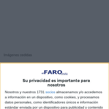
Imágenes cedidas
El presidente de la Ciudad Autónoma de Ceuta en
Su privacidad es importante para
nosotros
funciones,
Juan Vivas
, ha recibido este martes en la
Alcaldía Noble al comisario principal del
Cuerpo Nacional
Nosotros y nuestros 1731
socios
almacenamos y/o accedemos
de Policía
, Javier Nogueroles. Esto con motivo de su
a información en un dispositivo, como cookies, y procesamos
datos personales, como identificadores únicos e información
despedida como jefe superior, tras su nombramiento como
estándar enviada por un dispositivo para publicidad y contenido