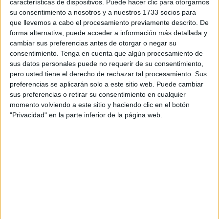
características de dispositivos. Puede hacer clic para otorgarnos
su consentimiento a nosotros y a nuestros 1733 socios para
que llevemos a cabo el procesamiento previamente descrito. De
forma alternativa, puede acceder a información más detallada y
cambiar sus preferencias antes de otorgar o negar su
consentimiento.
Tenga en cuenta que algún procesamiento de
–El pasado año comentaba que había una producción
sus datos personales puede no requerir de su consentimiento,
pero usted tiene el derecho de rechazar tal procesamiento. Sus
media diaria en torno a los 17.000 metros cúbicos. ¿Se
preferencias se aplicarán solo a este sitio web. Puede cambiar
mantiene esa cifra?
sus preferencias o retirar su consentimiento en cualquier
momento volviendo a este sitio y haciendo clic en el botón
­–Ha aumentado ligeramente. Actualmente estamos más
"Privacidad" en la parte inferior de la página web.
cerca de los 18.000 metros cúbicos diarios que de los
17.000. Este incremento responde, en gran medida, al
crecimiento de la ciudad y al aumento de la demanda.
Cada vez hay más población, más actividad y también un
mayor nivel de consumo asociado al desarrollo urbano, lo
que hace que las necesidades de agua vayan creciendo
progresivamente.