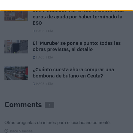
528 estudiantes de Ceuta recibirán 265
euros de ayuda por haber terminado la
ESO
HACE 1 DÍA
El 'Murube' se pone a punto: todas las
obras previstas, al detalle
HACE 1 DÍA
¿Cuánto cuesta ahora comprar una
bombona de butano en Ceuta?
HACE 1 DÍA
Comments
1
Otras preguntas de interés para el ciudadano
comentó:
hace 5 meses