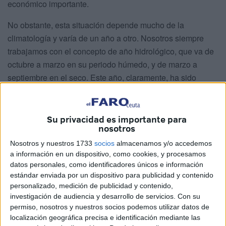
económico importante.
No obstante, esta situación depende mucho de la
climatología y varía de un año a otro. Nosotros siempre
trabajamos con el concepto de año hidrológico, que va de
octubre a marzo en su periodo húmedo, y de marzo a
septiembre en el seco. Este año, claramente, ha sido
positivo.
Su privacidad es importante para
nosotros
Nosotros y nuestros 1733
socios
almacenamos y/o accedemos
a información en un dispositivo, como cookies, y procesamos
datos personales, como identificadores únicos e información
estándar enviada por un dispositivo para publicidad y contenido
personalizado, medición de publicidad y contenido,
investigación de audiencia y desarrollo de servicios.
Con su
permiso, nosotros y nuestros socios podemos utilizar datos de
localización geográfica precisa e identificación mediante las