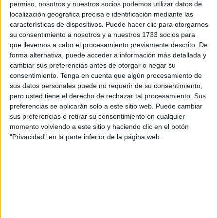
permiso, nosotros y nuestros socios podemos utilizar datos de
medir el grado de conocimiento del
localización geográfica precisa e identificación mediante las
características de dispositivos. Puede hacer clic para otorgarnos
ciudadano sobre el arte urbano.
su consentimiento a nosotros y a nuestros 1733 socios para
que llevemos a cabo el procesamiento previamente descrito. De
¿Qué relación hay entre arte urbano y calidad de vida?
forma alternativa, puede acceder a información más detallada y
cambiar sus preferencias antes de otorgar o negar su
La presencia del arte urbano en el espacio público puede
consentimiento.
Tenga en cuenta que algún procesamiento de
sus datos personales puede no requerir de su consentimiento,
tener un impacto positivo para la ciudad. Numerosos
pero usted tiene el derecho de rechazar tal procesamiento. Sus
estudios avalan el efecto beneficioso del arte urbano para
preferencias se aplicarán solo a este sitio web. Puede cambiar
el progreso integral de la comunidad. El arte público
sus preferencias o retirar su consentimiento en cualquier
urbano puede mejorar la calidad de vida de la población
momento volviendo a este sitio y haciendo clic en el botón
"Privacidad" en la parte inferior de la página web.
en la medida que genera nuevos significados de identidad
social, actuando positivamente en las diferentes
dimensiones que definen sus valores como índice
estadístico oficial (condiciones materiales de vida, trabajo,
salud, educación y cultura, ocio y relaciones sociales,
seguridad, gobernanza, entorno y medioambiente)
aportando una mejor experiencia general de vida. El