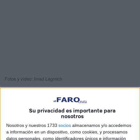
Fotos y vídeo: Imad Lagmich
El pianista
Juan José Sevilla
Valencia es el protagonista
Su privacidad es importante para
nosotros
de esta semana en el
Teatro Auditorio del Revellín
de
Ceuta. A lo largo de tres días está llevando a cabo un
Nosotros y nuestros 1733
socios
almacenamos y/o accedemos
a información en un dispositivo, como cookies, y procesamos
concierto didáctico de
divulgación del flamenco
que
datos personales, como identificadores únicos e información