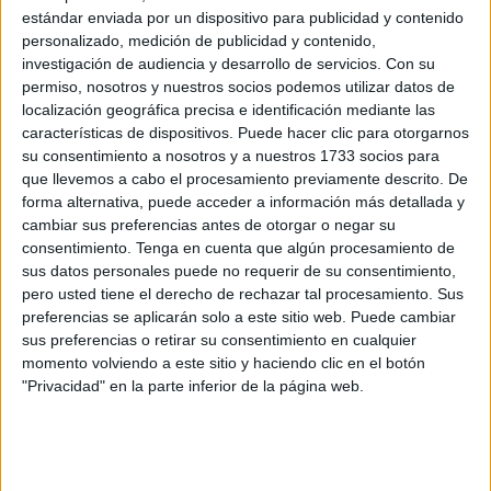
versa sobre la figura de Isaac Albéniz.
estándar enviada por un dispositivo para publicidad y contenido
personalizado, medición de publicidad y contenido,
Concretamente, se trata de “una actividad que aúna la
investigación de audiencia y desarrollo de servicios.
Con su
investigación del flamenco con la escucha o el reportorio
permiso, nosotros y nuestros socios podemos utilizar datos de
de Isaac Albéniz, que es un compositor de
música clásica
localización geográfica precisa e identificación mediante las
características de dispositivos. Puede hacer clic para otorgarnos
que se inspiró muchísimo en este folclore y flamenco para
su consentimiento a nosotros y a nuestros 1733 socios para
hacer sus composiciones”, indica Sevilla.
que llevemos a cabo el procesamiento previamente descrito. De
forma alternativa, puede acceder a información más detallada y
cambiar sus preferencias antes de otorgar o negar su
consentimiento.
Tenga en cuenta que algún procesamiento de
sus datos personales puede no requerir de su consentimiento,
pero usted tiene el derecho de rechazar tal procesamiento. Sus
preferencias se aplicarán solo a este sitio web. Puede cambiar
sus preferencias o retirar su consentimiento en cualquier
momento volviendo a este sitio y haciendo clic en el botón
"Privacidad" en la parte inferior de la página web.