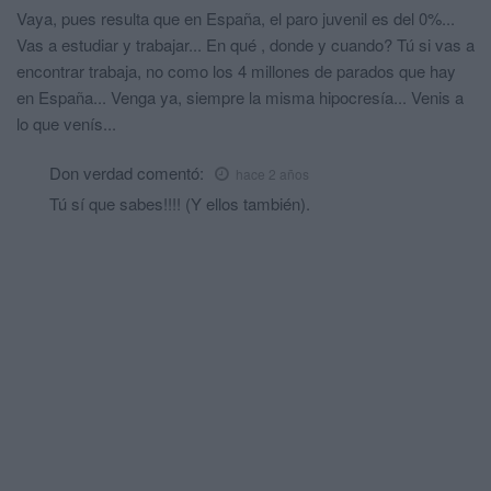
Vaya, pues resulta que en España, el paro juvenil es del 0%...
Vas a estudiar y trabajar... En qué , donde y cuando? Tú si vas a
encontrar trabaja, no como los 4 millones de parados que hay
en España... Venga ya, siempre la misma hipocresía... Venis a
lo que venís...
Don verdad
comentó:
hace 2 años
Tú sí que sabes!!!! (Y ellos también).