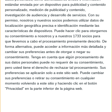
Procedente de Tánger, Adam -hermano mayor de una
estándar enviada por un dispositivo para publicidad y contenido
personalizado, medición de publicidad y contenido,
familia con cinco hijos- ha intentado siete veces cruzar a
investigación de audiencia y desarrollo de servicios.
Con su
Ceuta. Una vez lo hizo a nado desde las costas del
permiso, nosotros y nuestros socios podemos utilizar datos de
bosque Belyunech, pero lo devolvieron, y ahora regresará
localización geográfica precisa e identificación mediante las
a su ciudad porque está convencido que es imposible
características de dispositivos. Puede hacer clic para otorgarnos
atravesar ante el control fronterizo. Pero no descarta
su consentimiento a nosotros y a nuestros 1733 socios para
que llevemos a cabo el procesamiento previamente descrito. De
volverlo a intentar en el futuro.
forma alternativa, puede acceder a información más detallada y
cambiar sus preferencias antes de otorgar o negar su
"Me quiero ir. No es por mi país, pero el Gobierno se
consentimiento.
Tenga en cuenta que algún procesamiento de
reparte la riqueza y no hay oportunidades de trabajo para
sus datos personales puede no requerir de su consentimiento,
los jóvenes. Aquí cobro 2.500 dirhams (230 euros). En
pero usted tiene el derecho de rechazar tal procesamiento. Sus
España puedo trabajar y estudiar y conseguir cosas que
preferencias se aplicarán solo a este sitio web. Puede cambiar
sus preferencias o retirar su consentimiento en cualquier
no puedo hacer aquí aunque trabaje diez años. Allí, en dos
momento volviendo a este sitio y haciendo clic en el botón
años de trabajo puedo comprarme un coche, un terreno en
"Privacidad" en la parte inferior de la página web.
mi ciudad y ayudar a mi familia", asegura Adam, que no
cursó la secundaria y se puso a trabajar de carpintero de
aluminio.