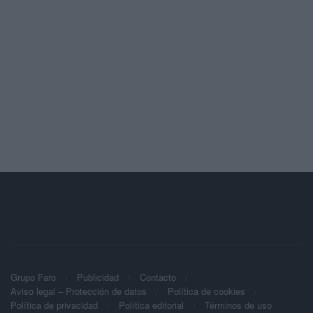
Grupo Faro
Publicidad
Contacto
Aviso legal – Protección de datos
Política de cookies
Política de privacidad
Política editorial
Términos de uso