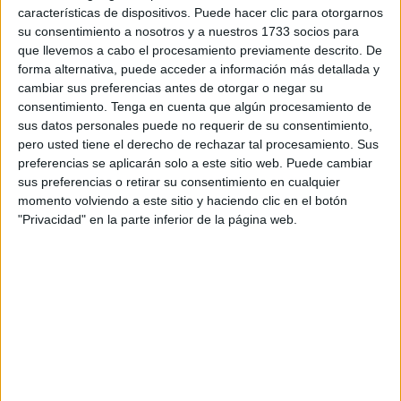
características de dispositivos. Puede hacer clic para otorgarnos
en el mismo grupo que el
Sporting Atlético
de Ceuta, ha
su consentimiento a nosotros y a nuestros 1733 socios para
denunciado este domingo y condenado los
hechos
que llevemos a cabo el procesamiento previamente descrito. De
ocurridos en el partido
, por parte de un grupo de
forma alternativa, puede acceder a información más detallada y
aficionados del
CD Vázquez Cultural
. El
conjunto
cambiar sus preferencias antes de otorgar o negar su
melillense
a través de un comunicado señala que ha
consentimiento.
Tenga en cuenta que algún procesamiento de
sus datos personales puede no requerir de su consentimiento,
sufrido “graves provocaciones, insultos racistas y lo peor
pero usted tiene el derecho de rechazar tal procesamiento. Sus
de todo, el lanzamiento de un mechero que impactó en
preferencias se aplicarán solo a este sitio web. Puede cambiar
uno de nuestros futbolistas generando un
ambiente tóxico
sus preferencias o retirar su consentimiento en cualquier
y antideportivo en la grada”
.
momento volviendo a este sitio y haciendo clic en el botón
"Privacidad" en la parte inferior de la página web.
Asimismo, sigue el comunicado diciendo que “para
sorpresa, la del colegiado del encuentro que no reflejó en
el acta el lanzamiento del objetivo pero sí redactó que dos
futbolistas nuestros se dirigieron a la grada para sujetar y
amenazar a los ocasionantes de dicha incidencia, además
de expulsar a dos jugadores y dejarnos con 9 futbolistas
sobre el terreno de juego sabiendo que estaban siendo