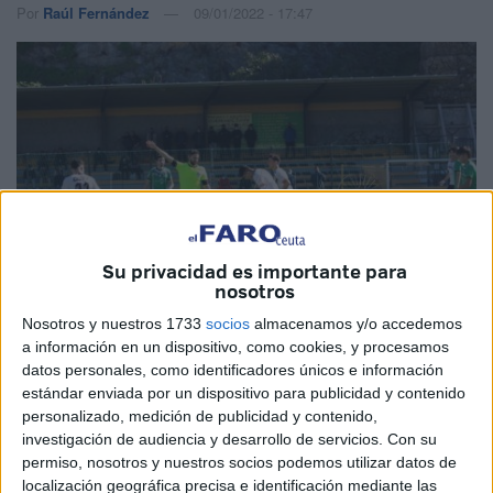
Por
Raúl Fernández
09/01/2022 - 17:47
Su privacidad es importante para
nosotros
Nosotros y nuestros 1733
socios
almacenamos y/o accedemos
a información en un dispositivo, como cookies, y procesamos
datos personales, como identificadores únicos e información
Imagen de archivo
estándar enviada por un dispositivo para publicidad y contenido
personalizado, medición de publicidad y contenido,
investigación de audiencia y desarrollo de servicios.
Con su
permiso, nosotros y nuestros socios podemos utilizar datos de
El
Jóvenes Promesas de División de Honor
, que juega
localización geográfica precisa e identificación mediante las