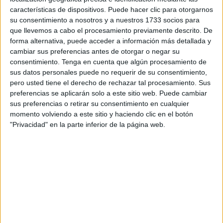
Adictivas de Ceuta alertaba del aumento de casos de
características de dispositivos. Puede hacer clic para otorgarnos
ludopatía en la
juventud
de la ciudad autónoma.
su consentimiento a nosotros y a nuestros 1733 socios para
que llevemos a cabo el procesamiento previamente descrito. De
De hecho, un informe de la Federación Española de
forma alternativa, puede acceder a información más detallada y
Jugadores de Azar Rehabilitados (FEJAR), revelaba que
cambiar sus preferencias antes de otorgar o negar su
uno de cada cinco jóvenes españoles entre 14 y 21 años
consentimiento.
Tenga en cuenta que algún procesamiento de
sus datos personales puede no requerir de su consentimiento,
son adictos a las apuestas deportivas y otros juegos de
pero usted tiene el derecho de rechazar tal procesamiento. Sus
azar. “Seguimos viendo a diario las puertas de las casas
preferencias se aplicarán solo a este sitio web. Puede cambiar
de apuestas llenas de chavales
menores
de edad”,
sus preferencias o retirar su consentimiento en cualquier
señalan las juventudes localistas, que recuerdan la
momento volviendo a este sitio y haciendo clic en el botón
"Privacidad" en la parte inferior de la página web.
importancia de implementar el Programa de Prevención de
la Ludopatía que el
MDyC
defendió en el Debate del
Estado de la Ciudad de 2024.