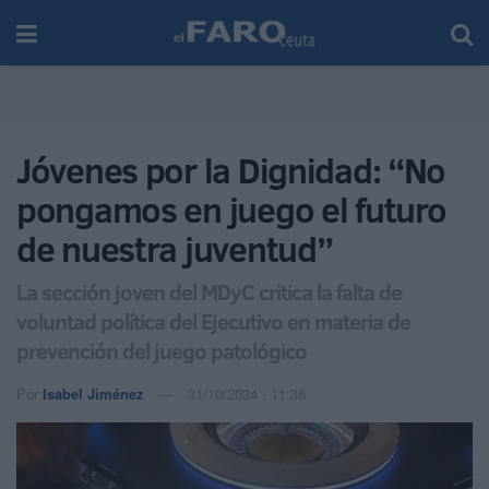
Jóvenes por la Dignidad: “No
pongamos en juego el futuro
de nuestra juventud”
La sección joven del MDyC critica la falta de
voluntad política del Ejecutivo en materia de
prevención del juego patológico
Por
Isabel Jiménez
31/10/2024 - 11:38