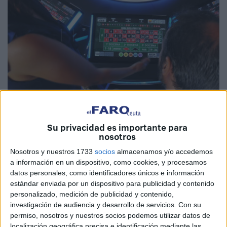
Imagen de archivo
Su privacidad es importante para
nosotros
Nosotros y nuestros 1733
socios
almacenamos y/o accedemos
a información en un dispositivo, como cookies, y procesamos
Jóvenes por la Dignidad, la sección joven del MDyC, ha
datos personales, como identificadores únicos e información
denunciado la falta de voluntad política por parte del
estándar enviada por un dispositivo para publicidad y contenido
Ejecutivo para establecer protocolos en materia de
personalizado, medición de publicidad y contenido,
prevención del juego patológico. Con motivo del Día
investigación de audiencia y desarrollo de servicios.
Con su
Mundial Sin Juegos de Azar, la Unidad de Conductas
permiso, nosotros y nuestros socios podemos utilizar datos de
localización geográfica precisa e identificación mediante las