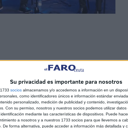
 cada detalle es fundamental y eso lo han dejado claro
o
una impecable presentación
que ha sido agradecida
Su privacidad es importante para nosotros
s 1733
socios
almacenamos y/o accedemos a información en un disposit
idas en la sede de la
Asociación Cultural
Las Plantas
sonales, como identificadores únicos e información estándar enviada 
a el cansancio para entregar este viernes una actuación
ntenido personalizado, medición de publicidad y contenido, investigaci
os.
Con su permiso, nosotros y nuestros socios podemos utilizar datos 
cita en el Revellín.
identificación mediante las características de dispositivos. Puede hacer
ntimiento a nosotros y a nuestros 1733 socios para que llevemos a ca
. De forma alternativa, puede acceder a información más detallada y 