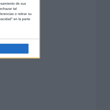
esamiento de sus
echazar tal
erencias o retirar su
vacidad" en la parte