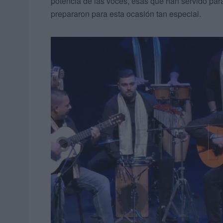
potencia de las voces, esas que han servido para
prepararon para esta ocasión tan especial.