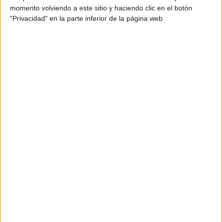
punto de llevarse.
momento volviendo a este sitio y haciendo clic en el botón
"Privacidad" en la parte inferior de la página web.
"O lo salvaba o me moría yo también", responde cuando
se le pregunta por qué arriesgó su vida, mientras Enrique,
emocionado ante el recuerdo, asegura que si El Mehdi no
hubiera intervenido "no lo habría contado" y destaca su
gesto "de gran humanidad".