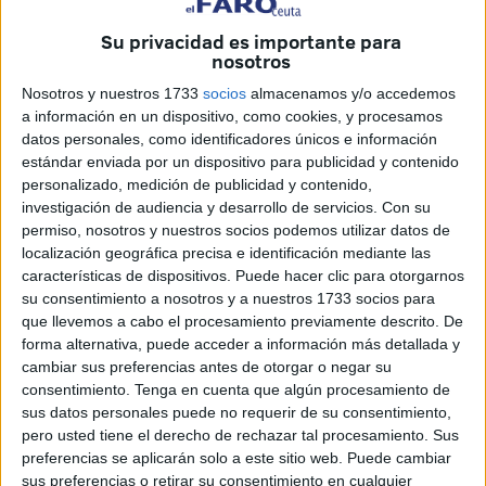
nuevo con la muerte el día de la DANA
tras las
penalidades de su ruta migratoria de año y medio y logró
Su privacidad es importante para
salvar a un hombre que se llevaba la corriente porque,
nosotros
como cuenta, "o le salvaba o moría" él también.
Nosotros y nuestros 1733
socios
almacenamos y/o accedemos
a información en un dispositivo, como cookies, y procesamos
Desde hace año y medio vive en ese barrio junto con un
datos personales, como identificadores únicos e información
compatriota, buscándose la vida con pequeños trabajos
estándar enviada por un dispositivo para publicidad y contenido
como soldador o mecánico de motos o en obras y
personalizado, medición de publicidad y contenido,
investigación de audiencia y desarrollo de servicios.
Con su
mudanzas y enfrentándose a diario a todos
los
permiso, nosotros y nuestros socios podemos utilizar datos de
obstáculos para poder vivir que impone la Ley de
localización geográfica precisa e identificación mediante las
Extranjería
a quienes no tienen papeles, según informa
características de dispositivos. Puede hacer clic para otorgarnos
este miércoles la asociación de atención al migrante
su consentimiento a nosotros y a nuestros 1733 socios para
que llevemos a cabo el procesamiento previamente descrito. De
València Acull.
forma alternativa, puede acceder a información más detallada y
cambiar sus preferencias antes de otorgar o negar su
Aunque después de la DANA su situación ha empeorado,
consentimiento.
Tenga en cuenta que algún procesamiento de
como la de los demás vecinos, se siente afortunado
sus datos personales puede no requerir de su consentimiento,
porque el 29 de octubre pudo salvarse y rescatar a Enrique
pero usted tiene el derecho de rechazar tal procesamiento. Sus
García, un vecino de 73 años al que la riada estaba a
preferencias se aplicarán solo a este sitio web. Puede cambiar
sus preferencias o retirar su consentimiento en cualquier