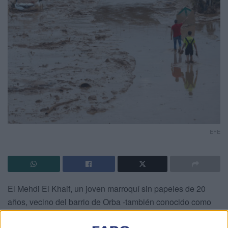
EFE
El Mehdi El Khaif, un joven marroquí sin papeles de 20
años, vecino del barrio de Orba -también conocido como
Parque Alcosa- de Alfafar (Valencia),
se enfrentó de