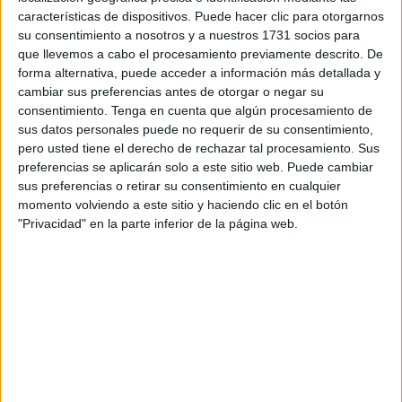
temporada
, con opción a otra en función de objetivos.
características de dispositivos. Puede hacer clic para otorgarnos
su consentimiento a nosotros y a nuestros 1731 socios para
que llevemos a cabo el procesamiento previamente descrito. De
El perfil de Josema
forma alternativa, puede acceder a información más detallada y
cambiar sus preferencias antes de otorgar o negar su
José Manuel López Pérez (8 de marzo de 2003)
se ha
consentimiento.
Tenga en cuenta que algún procesamiento de
formado en la cantera
del Granada CF y procede del
sus datos personales puede no requerir de su consentimiento,
pero usted tiene el derecho de rechazar tal procesamiento. Sus
Huétor Tájar.
preferencias se aplicarán solo a este sitio web. Puede cambiar
sus preferencias o retirar su consentimiento en cualquier
En su historial deportiva consta que ha jugado
33 partidos
momento volviendo a este sitio y haciendo clic en el botón
como titular
en la última campaña.
"Privacidad" en la parte inferior de la página web.
Las características del fichaje
Josema se caracteriza por ser un centrocampista zurdo
con una buena lectura del juego asociativo,
inteligencia
táctica
, buen pie,
ganador de duelos
.
Es un jugador a tener en cuenta para el futuro y ya el