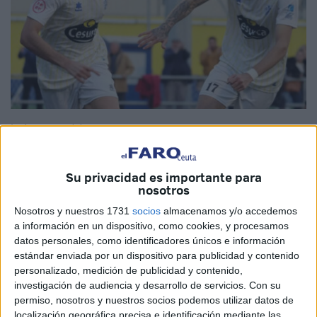
Imágenes cedidas
Su privacidad es importante para
nosotros
Josema
es el nuevo fichaje.
Llega al Ceuta B
tras
brillar
Nosotros y nuestros 1731
socios
almacenamos y/o accedemos
en el Huétor Tájar
y formarse en el
Granada CF
. Así se
a información en un dispositivo, como cookies, y procesamos
ha anunciado este jueves de manera oficial.
datos personales, como identificadores únicos e información
estándar enviada por un dispositivo para publicidad y contenido
La AD Ceuta FC anuncia que se ha hecho ya con los
personalizado, medición de publicidad y contenido,
servicios de Josema para la
próxima temporada
.
investigación de audiencia y desarrollo de servicios.
Con su
permiso, nosotros y nuestros socios podemos utilizar datos de
El futbolista, que jugará en el filial,
firma por una
localización geográfica precisa e identificación mediante las