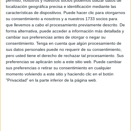
permiso, nosotros y nuestros socios podemos utilizar datos de
sector privado, ha celebrado este miércoles el Congreso
localización geográfica precisa e identificación mediante las
de
CSIF
del Sector de Administración General del Estado
características de dispositivos. Puede hacer clic para otorgarnos
(AGE) en la Ciudad Autónoma de Ceuta, que ha tenido
su consentimiento a nosotros y a nuestros 1733 socios para
como resultado la elección de
José María Tapia
que llevemos a cabo el procesamiento previamente descrito. De
forma alternativa, puede acceder a información más detallada y
Zamorano
como presidente del sector de la
cambiar sus preferencias antes de otorgar o negar su
Administración del Estado dentro del
sindicato
local.
consentimiento.
Tenga en cuenta que algún procesamiento de
sus datos personales puede no requerir de su consentimiento,
"Representados en dicho congreso, personal de todos los
pero usted tiene el derecho de rechazar tal procesamiento. Sus
ámbitos del referido sector entre los que se encuentran la
preferencias se aplicarán solo a este sitio web. Puede cambiar
AEAT, IIPP y AGE, se han celebrado las votaciones a la
sus preferencias o retirar su consentimiento en cualquier
candidatura presentada obteniendo el apoyo por
momento volviendo a este sitio y haciendo clic en el botón
"Privacidad" en la parte inferior de la página web.
unanimidad de los compromisarios allí presentes", han
detallado en nota de prensa.