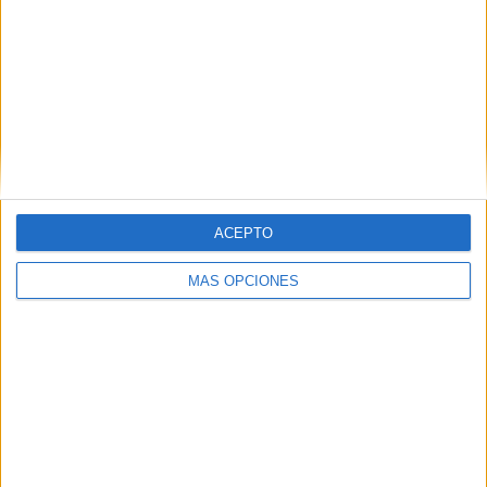
ACEPTO
MÁS OPCIONES
"Estos y otros objetivos, muchos ya iniciados, serán la
punta de lanza de nuestras reivindicaciones de nuestra
central sindical, la cual ha demostrado sin duda alguna, un
firme compromiso en la defensa de los derechos de los
empleados públicos y un gran trabajo por mejorar las
condiciones laborales de los mismos", ha concluido CSIF.