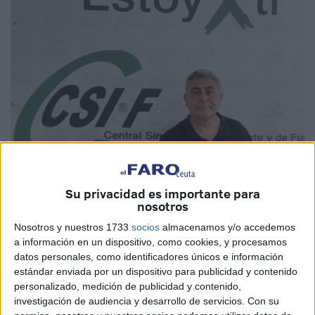
Su privacidad es importante para
Imagen cedida
nosotros
Nosotros y nuestros 1733
socios
almacenamos y/o accedemos
a información en un dispositivo, como cookies, y procesamos
datos personales, como identificadores únicos e información
La Central Sindical Independiente y de
Funcionarios
de
estándar enviada por un dispositivo para publicidad y contenido
Ceuta, sindicato más representativo de las
personalizado, medición de publicidad y contenido,
Administraciones Públicas y con presencia creciente en el
investigación de audiencia y desarrollo de servicios.
Con su