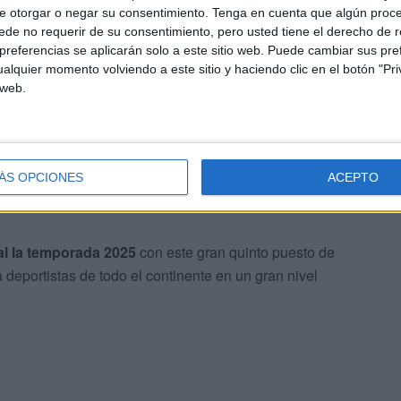
s que
estar en una final y conseguir ese quinto
e otorgar o negar su consentimiento.
Tenga en cuenta que algún proc
de no requerir de su consentimiento, pero usted tiene el derecho de r
referencias se aplicarán solo a este sitio web. Puede cambiar sus pref
alquier momento volviendo a este sitio y haciendo clic en el botón "Pri
ienen campeonatos muy importantes durante todo el
 web.
a estará presente representando a Ceuta en intentando
stumbre”, concretó el responsable del equipo Miguel
ÁS OPCIONES
ACEPTO
l la temporada 2025
con este gran quinto puesto de
eportistas de todo el continente en un gran nivel