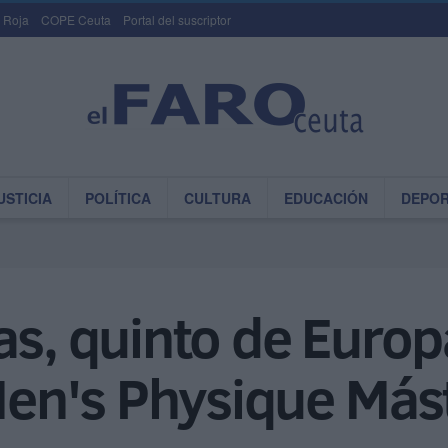
 Roja
COPE Ceuta
Portal del suscriptor
USTICIA
POLÍTICA
CULTURA
EDUCACIÓN
DEPO
as, quinto de Europ
en's Physique Más