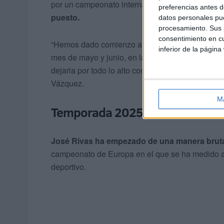
por un campeonato internacional y nada y meno
preferencias antes d
puesto.
datos personales pue
procesamiento. Sus p
consentimiento en cu
“Hemos dado comienzo a la temporada y ahora v
inferior de la página
mes de mayo y junio, en la que el MV team Ceut
dejarla por todo lo alto como ya viene siendo co
Vázquez.
M
Temporada 2025
José Rivas ha empezado de una manera bruta
campeonato de Europa en el que se ha medido a d
deportivo.