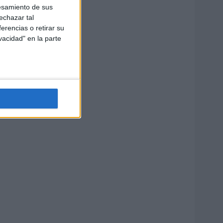
esamiento de sus
echazar tal
erencias o retirar su
vacidad" en la parte