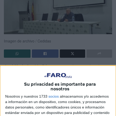
Imagen de archivo / Cedidas
José María Garrido Pérez
presentará esta tarde, a las
18.30 horas, en la
Biblioteca Pública del Estado Adolfo
Suárez
de Ceuta el libro ‘La copla, Aires Caballas’, la
Su privacidad es importante para
segunda parte de una bilogía que comenzó a escribir hace
nosotros
algo más de dos años.
Nosotros y nuestros 1733
socios
almacenamos y/o accedemos
a información en un dispositivo, como cookies, y procesamos
“La verdadera historia” del origen de estos
libros
, tal y
datos personales, como identificadores únicos e información
como relata el autor, “surge cuando veo a amigos míos de
estándar enviada por un dispositivo para publicidad y contenido