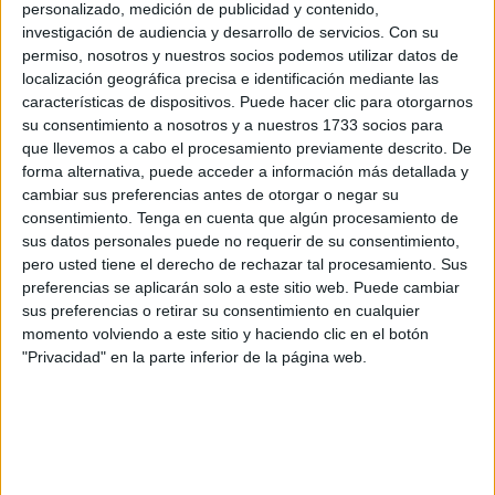
la infancia, como José Pérez García, con los villancicos
personalizado, medición de publicidad y contenido,
aquí y allá y haciendo actos en la calle, en los centros
investigación de audiencia y desarrollo de servicios.
Con su
permiso, nosotros y nuestros socios podemos utilizar datos de
religiosos, en
centros de mayores
,...y yo tenía muy poco
localización geográfica precisa e identificación mediante las
conocimiento de lo que eran esas actuaciones”.
características de dispositivos. Puede hacer clic para otorgarnos
su consentimiento a nosotros y a nuestros 1733 socios para
Todo cambió cuando hace ya dos años se puso en
que llevemos a cabo el procesamiento previamente descrito. De
contacto con él y le dijo “Pepe, quiero que me hables de
forma alternativa, puede acceder a información más detallada y
estas actuaciones que haces todas las Navidades”, y le
cambiar sus preferencias antes de otorgar o negar su
consentimiento.
Tenga en cuenta que algún procesamiento de
contó sobre
su coro, Aires Caballas
; sobre las coplas y
sus datos personales puede no requerir de su consentimiento,
sobre todos aquellos sitios por los que van repartiendo
pero usted tiene el derecho de rechazar tal procesamiento. Sus
ilusión en estas fechas.
preferencias se aplicarán solo a este sitio web. Puede cambiar
sus preferencias o retirar su consentimiento en cualquier
Así, no lo dudó en ningún momento y le propuso escribir
momento volviendo a este sitio y haciendo clic en el botón
un libro sobre esta actividad. Garrido Pérez se puso manos
"Privacidad" en la parte inferior de la página web.
a la obra para recopilar información, las composiciones
escritas por su amigo y sobre todo, muchas fotografías.