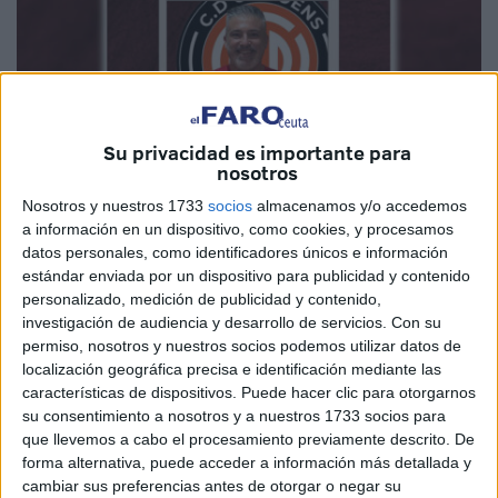
Su privacidad es importante para
nosotros
Nosotros y nuestros 1733
socios
almacenamos y/o accedemos
a información en un dispositivo, como cookies, y procesamos
Imagen cedida
datos personales, como identificadores únicos e información
estándar enviada por un dispositivo para publicidad y contenido
personalizado, medición de publicidad y contenido,
investigación de audiencia y desarrollo de servicios.
Con su
El CD Camoens de Ceuta
ha sufrido una baja inesperada
permiso, nosotros y nuestros socios podemos utilizar datos de
localización geográfica precisa e identificación mediante las
antes de que su temporada de el pistoletazo de salida.
características de dispositivos. Puede hacer clic para otorgarnos
José Luis Quintana, primer entrenador de las naranjas, ha
su consentimiento a nosotros y a nuestros 1733 socios para
tenido que dejar el club.
que llevemos a cabo el procesamiento previamente descrito. De
forma alternativa, puede acceder a información más detallada y
Esta baja se encuentra
en la previa del encuentro de
cambiar sus preferencias antes de otorgar o negar su