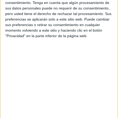
Copa de la Reina
de este sábado ante el Martos Futsal. A
consentimiento.
Tenga en cuenta que algún procesamiento de
sus datos personales puede no requerir de su consentimiento,
falta de anunciar sustituto, se espera que Antonio Damián,
pero usted tiene el derecho de rechazar tal procesamiento. Sus
el segundo entrenador, se haga cargo de las jugadoras.
preferencias se aplicarán solo a este sitio web. Puede cambiar
sus preferencias o retirar su consentimiento en cualquier
Comunicado del Camoens
momento volviendo a este sitio y haciendo clic en el botón
"Privacidad" en la parte inferior de la página web.
Así lo ha detallado el club local en un comunicado: “
El CD
Camoens
comunica que José Quintana
cesa en sus
funciones como entrenador del primer equipo
femenino
, que compite en la 2ª División Femenina, por
motivos personales”.
El club
, según la nota emitida, desea expresar
su
profundo agradecimiento por la labor realizada
por
Quintana durante su etapa como técnico. Su llegada se
produjo en un momento deportivo complicado, y gracias a
su dedicación y profesionalidad, logró el exigente objetivo
de consolidar la permanencia del equipo en la categoría.