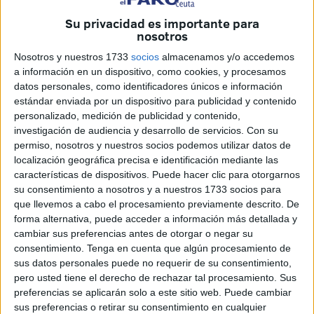
estadio José Zorrilla ante el Real Valladolid
.
Su privacidad es importante para
La Agrupación Deportiva Ceuta FC afronta este viernes su
nosotros
histórico debut en LALIGA HYPERMOTION visitando al
Nosotros y nuestros 1733
socios
almacenamos y/o accedemos
Real Valladolid
en el partido inaugural de la temporada.
a información en un dispositivo, como cookies, y procesamos
datos personales, como identificadores únicos e información
El entrenador José Juan Romero y el jugador Anuar han
estándar enviada por un dispositivo para publicidad y contenido
ofrecido en rueda de prensa su análisis del encuentro y
personalizado, medición de publicidad y contenido,
investigación de audiencia y desarrollo de servicios.
Con su
han compartido sus sensaciones.
permiso, nosotros y nuestros socios podemos utilizar datos de
localización geográfica precisa e identificación mediante las
Para Romero, el duelo en Valladolid no supone el mayor
características de dispositivos. Puede hacer clic para otorgarnos
reto de su carrera, aunque sí un momento muy especial.
su consentimiento a nosotros y a nuestros 1733 socios para
Así lo ha manifestado: “Es quizá la categoría más alta en la
que llevemos a cabo el procesamiento previamente descrito. De
que vaya a empezar, pero no el reto más difícil. La ilusión
forma alternativa, puede acceder a información más detallada y
cambiar sus preferencias antes de otorgar o negar su
sí es máxima porque es un sueño cumplido estar en
consentimiento.
Tenga en cuenta que algún procesamiento de
LALIGA HYPERMOTION,
y sobre todo con la
sus datos personales puede no requerir de su consentimiento,
Agrupación Deportiva Ceuta
”, indicó con alegría.
pero usted tiene el derecho de rechazar tal procesamiento. Sus
preferencias se aplicarán solo a este sitio web. Puede cambiar
Sobre el Real Valladolid
sus preferencias o retirar su consentimiento en cualquier