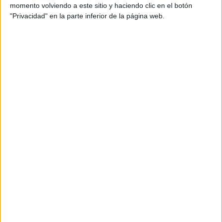
momento volviendo a este sitio y haciendo clic en el botón
"Privacidad" en la parte inferior de la página web.
Sobre el rival,
un conjunto recién descendido de
Primera División
, ha dicho que “estamos preparados
para competir en cualquier estadio y situación. Lo hemos
demostrado en los últimos años con un plus porque han
sido siempre sucesiones de
ascensos y situaciones de