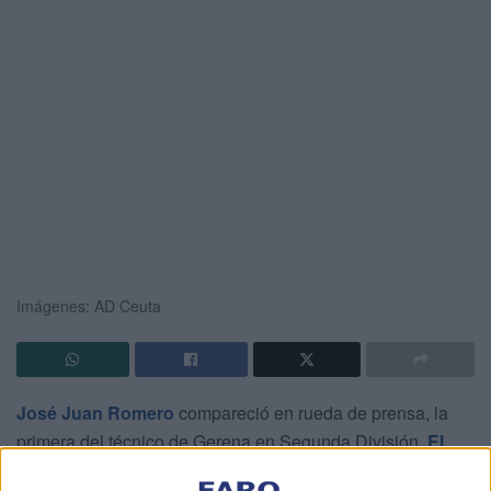
Imágenes: AD Ceuta
José Juan Romero
compareció en rueda de prensa, la
primera del técnico de Gerena en Segunda División.
El
Ceuta debutará este viernes a las 21:30 horas en el