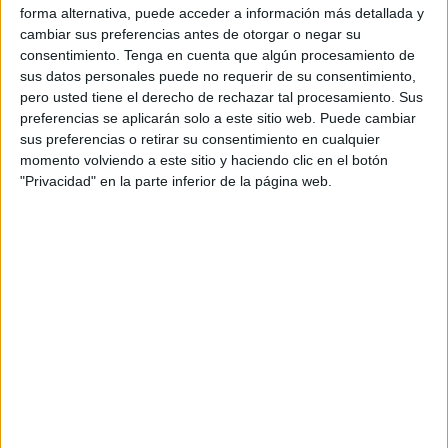
Tras la conclusión de las 42 jornadas, diario Marca,
forma alternativa, puede acceder a información más detallada y
cambiar sus preferencias antes de otorgar o negar su
periódico de referencia nacional en el ámbito deportivo, ha
consentimiento.
Tenga en cuenta que algún procesamiento de
publicado sus
votaciones finales de los premios del
sus datos personales puede no requerir de su consentimiento,
curso
25-26.
pero usted tiene el derecho de rechazar tal procesamiento. Sus
preferencias se aplicarán solo a este sitio web. Puede cambiar
Todos los corresponsales de la cabecera han ejercido su
sus preferencias o retirar su consentimiento en cualquier
voto en diferentes categorías como la de mejor jugador,
momento volviendo a este sitio y haciendo clic en el botón
equipo o portero. Además, también se mojaron sobre que
"Privacidad" en la parte inferior de la página web.
técnicos han sido los más destacados de esta temporada.
José Alberto López
ha conseguido el primer puesto como
mejor entrenador del año con 76 puntos y en
segunda
posición figura Rubi con 75
, el técnico del Almería que
se lo jugará todo en los play-offs de ascenso a Primera
División.
El bronce no se lo ha llevado ningún técnico del top-8, ya
que lo ha acabado alcanzando
José Juan Romero con