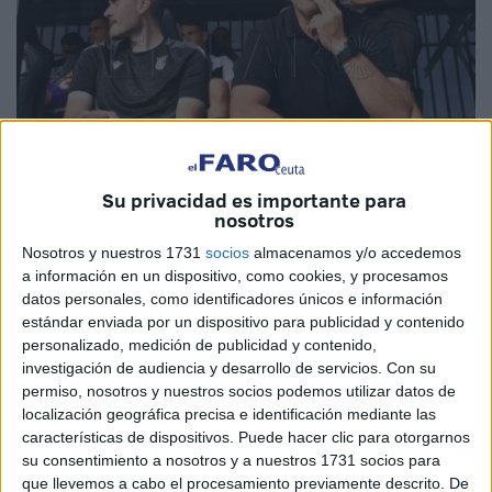
Su privacidad es importante para
nosotros
Imagen de archivo
Nosotros y nuestros 1731
socios
almacenamos y/o accedemos
a información en un dispositivo, como cookies, y procesamos
datos personales, como identificadores únicos e información
estándar enviada por un dispositivo para publicidad y contenido
Mayúscula, histórica y de matrícula de honor
. Estas son
personalizado, medición de publicidad y contenido,
investigación de audiencia y desarrollo de servicios.
Con su
algunas de las apreciaciones de la temporada
permiso, nosotros y nuestros socios podemos utilizar datos de
protagonizada por
José Juan Romero
, el técnico que ha
localización geográfica precisa e identificación mediante las
llevado a la Agrupación Deportiva Ceuta a su mejor
características de dispositivos. Puede hacer clic para otorgarnos
campaña de todos los tiempos.
su consentimiento a nosotros y a nuestros 1731 socios para
que llevemos a cabo el procesamiento previamente descrito. De