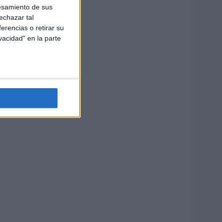
esamiento de sus
echazar tal
erencias o retirar su
vacidad" en la parte