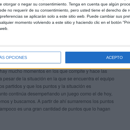
e otorgar o negar su consentimiento.
Tenga en cuenta que algún proc
de no requerir de su consentimiento, pero usted tiene el derecho de r
referencias se aplicarán solo a este sitio web. Puede cambiar sus pref
alquier momento volviendo a este sitio y haciendo clic en el botón "Pri
 web.
ÁS OPCIONES
ACEPTO
sus jugadores en el terreno de juego, “a la gran
o hay mucho momentos en los que compite y hace las
a pesar de la situación en la que se encuentra el equipo
os partidos y que los puntos y la situación es
junto continúa desempeñando un juego como el de hoy,
remos y buscamos. A partir de ahí sumaremos los puntos
Tampoco es una gran cantidad de puntos que lo hagan