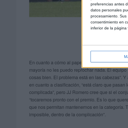
preferencias antes d
datos personales pue
procesamiento. Sus p
consentimiento en cu
inferior de la página
M
En cuanto a cómo al papel que han desempeñado 
mayoría no les puedo reprochar nada. El equip
cosas bien. El problema está en las cabezas”. Y 
en cuanto a clasificación, “está claro que pasan l
complicada”, pero JJ Romero cree que si el con
“tocaremos pronto con el premio. Es lo que que
que nos permitan mantenernos en la categoría. 
imposible, dentro de la complicación”.