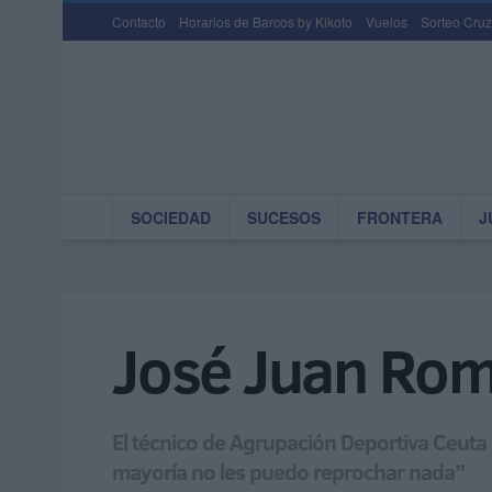
Contacto
Horarios de Barcos by Kikoto
Vuelos
Sorteo Cruz
SOCIEDAD
SUCESOS
FRONTERA
J
José Juan Rom
El técnico de Agrupación Deportiva Ceuta 
mayoría no les puedo reprochar nada”