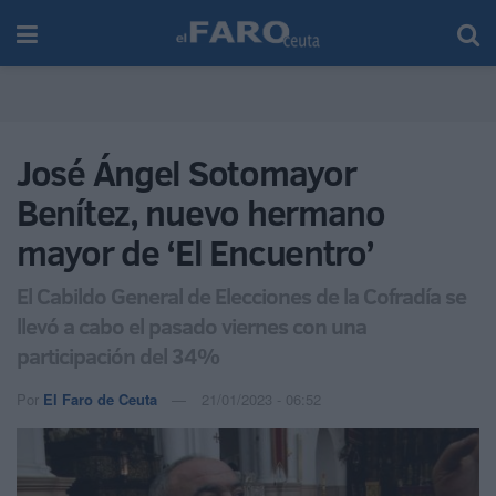
José Ángel Sotomayor
Benítez, nuevo hermano
mayor de ‘El Encuentro’
El Cabildo General de Elecciones de la Cofradía se
llevó a cabo el pasado viernes con una
participación del 34%
Por
El Faro de Ceuta
21/01/2023 - 06:52