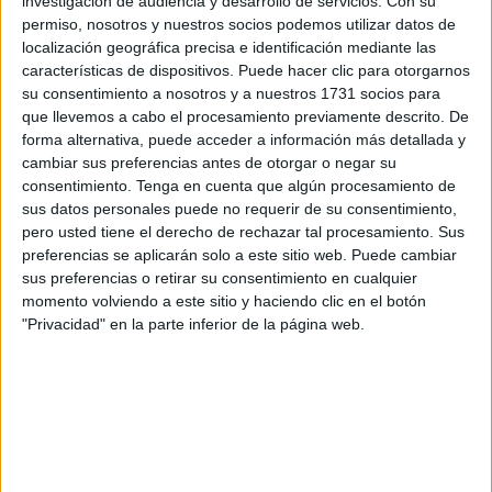
investigación de audiencia y desarrollo de servicios.
Con su
José Ángel Sotomayor Benítez.
permiso, nosotros y nuestros socios podemos utilizar datos de
localización geográfica precisa e identificación mediante las
El proceso se llevó a cabo
el pasado viernes 20 de
características de dispositivos. Puede hacer clic para otorgarnos
febrero
para proceder a la elección del hermano mayor de
su consentimiento a nosotros y a nuestros 1731 socios para
la Fervorosa Cofradía y Hermandad de Penitencia de
que llevemos a cabo el procesamiento previamente descrito. De
Nuestro Padre Jesús Nazareno y Sacratísima Virgen de la
forma alternativa, puede acceder a información más detallada y
Esperanza, así como de los cofrades que lo acompañarán
cambiar sus preferencias antes de otorgar o negar su
consentimiento.
Tenga en cuenta que algún procesamiento de
durante los próximos cuatro años.
sus datos personales puede no requerir de su consentimiento,
pero usted tiene el derecho de rechazar tal procesamiento. Sus
Con una única candidatura presentada, el Cabildo de
preferencias se aplicarán solo a este sitio web. Puede cambiar
Elecciones se celebró en la Casa de Hermandad, ubicada
sus preferencias o retirar su consentimiento en cualquier
en la calle Velarde, 9, entre las 19:00 y las 21:00 horas.
momento volviendo a este sitio y haciendo clic en el botón
"Privacidad" en la parte inferior de la página web.
La Mesa de Elecciones estuvo compuesta por el vicario
general, por un miembro de la Mesa Permanente del
Consejo de Hermandades y Cofradías de la Ciudad y
Obispado de Ceuta, además de hermanos de la Cofradía
del Encuentro.