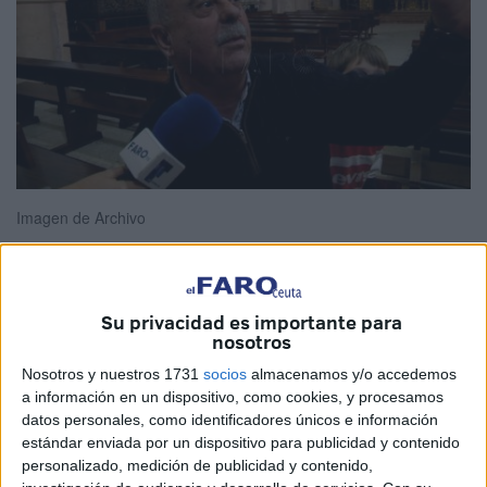
Imagen de Archivo
Su privacidad es importante para
El Consejo de
Hermandades y Cofradías
de la Ciudad y
nosotros
Obispado de Ceuta ha notificado que tras la celebración
Nosotros y nuestros 1731
socios
almacenamos y/o accedemos
del
Cabildo General de Elecciones
de la Fervorosa
a información en un dispositivo, como cookies, y procesamos
Cofradía y Hermandad de Penitencia de Nuestro Padre
datos personales, como identificadores únicos e información
Jesús Nazareno y Sacratísima Virgen de la Esperanza, ha
estándar enviada por un dispositivo para publicidad y contenido
resultado electa la candidatura presentada por el hermano
personalizado, medición de publicidad y contenido,