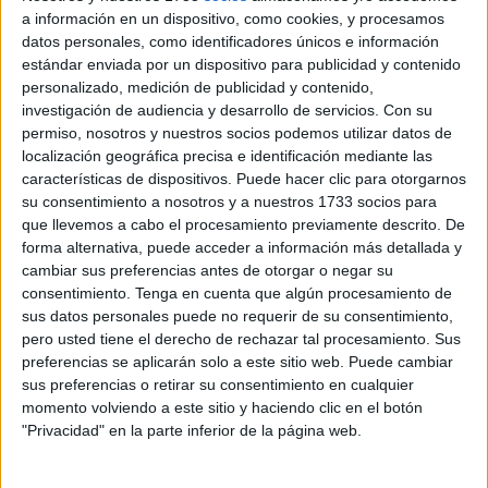
Guadalquivir, en la provincia de Córdoba, contará este año
a información en un dispositivo, como cookies, y procesamos
con la participación de
83 trabajadores marroquíes
que
datos personales, como identificadores únicos e información
estándar enviada por un dispositivo para publicidad y contenido
comenzarán sus labores
el próximo lunes, 12 de mayo
.
personalizado, medición de publicidad y contenido,
investigación de audiencia y desarrollo de servicios.
Con su
Se trata del primer contingente extranjero
permiso, nosotros y nuestros socios podemos utilizar datos de
contratado
en más de una década para este sector
localización geográfica precisa e identificación mediante las
agrícola en Córdoba, tras la solicitud formulada por la
características de dispositivos. Puede hacer clic para otorgarnos
Asociación Agraria de Jóvenes Agricultores (Asaja).
su consentimiento a nosotros y a nuestros 1733 socios para
que llevemos a cabo el procesamiento previamente descrito. De
Así lo ha anunciado este miércoles la
subdelegada del
forma alternativa, puede acceder a información más detallada y
cambiar sus preferencias antes de otorgar o negar su
Gobierno en la provincia de Córdoba
, Ana López, tras
consentimiento.
Tenga en cuenta que algún procesamiento de
presidir la
Comisión de Flujos Migratorios
en la que,
sus datos personales puede no requerir de su consentimiento,
junto a todas las asociaciones agrícolas, ha analizado las
pero usted tiene el derecho de rechazar tal procesamiento. Sus
próximas campañas y los posibles contingentes de
preferencias se aplicarán solo a este sitio web. Puede cambiar
sus preferencias o retirar su consentimiento en cualquier
extranjeros necesarios para el buen desarrollo de las
momento volviendo a este sitio y haciendo clic en el botón
mismas.
"Privacidad" en la parte inferior de la página web.
@SubdeGobCordoba
ha acogido la