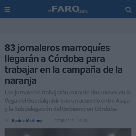
83 jornaleros marroquíes
llegarán a Córdoba para
trabajar en la campaña de la
naranja
Los jornaleros trabajarán durante dos meses en la
Vega del Guadalquivir tras un acuerdo entre Asaja
y la Subdelegación del Gobierno en Córdoba
Por
Beatriz Martínez
07/05/2025 - 16:23