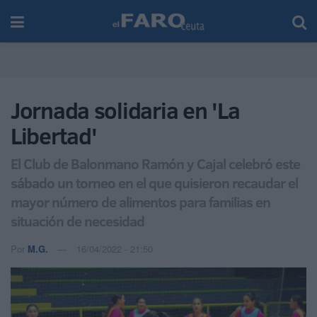
Jornada solidaria en 'La
Libertad'
El Club de Balonmano Ramón y Cajal celebró este
sábado un torneo en el que quisieron recaudar el
mayor número de alimentos para familias en
situación de necesidad
Por
M.G.
16/04/2022 - 21:50