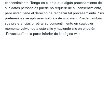
El torneo solidarios se llevó a cabo este sábado a partir de
consentimiento.
Tenga en cuenta que algún procesamiento de
las 16:00 horas en el polideportivo de ‘La Libertad’.
sus datos personales puede no requerir de su consentimiento,
pero usted tiene el derecho de rechazar tal procesamiento. Sus
La entidad decidió organizar un torneo solidario en el que
preferencias se aplicarán solo a este sitio web. Puede cambiar
participaron todas las escuelas deportivas de este mismo
sus preferencias o retirar su consentimiento en cualquier
momento volviendo a este sitio y haciendo clic en el botón
club, celebrándose así un torneo interno entre los
"Privacidad" en la parte inferior de la página web.
diferentes equipos del
Club Balonmano Ramón y Cajal
donde participaron niñas y niños desde la categoría
prebenjamín hasta la sénior. Una jornada en la que todos
los participantes disfrutaron realizando el deporte que les
gusta.
Al tratarse de un acto benéfico, la organización no quiso
que en el torneo hubieran ganadores o perdedores, sino
que se recogiera el mayor número de alimentos no
perecederos que se destinarán a entidades benéficas para
continuar ayudando a familias necesitadas.
La entrada para todos aquellos que estuvieran interesados