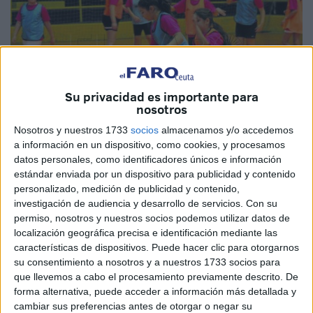
Su privacidad es importante para
nosotros
Nosotros y nuestros 1733
socios
almacenamos y/o accedemos
a información en un dispositivo, como cookies, y procesamos
datos personales, como identificadores únicos e información
Imágenes: María García
estándar enviada por un dispositivo para publicidad y contenido
personalizado, medición de publicidad y contenido,
investigación de audiencia y desarrollo de servicios.
Con su
permiso, nosotros y nuestros socios podemos utilizar datos de
A raíz de la celebración del
mes sagrado de Ramadán,
localización geográfica precisa e identificación mediante las
características de dispositivos. Puede hacer clic para otorgarnos
un mes muy importante dentro de la religión islámica, el
su consentimiento a nosotros y a nuestros 1733 socios para
Club Balonmano Ramón y Cajal realizaron este sábado un
que llevemos a cabo el procesamiento previamente descrito. De
torneo en el que unieron el deporte con la solidaridad.
forma alternativa, puede acceder a información más detallada y
cambiar sus preferencias antes de otorgar o negar su