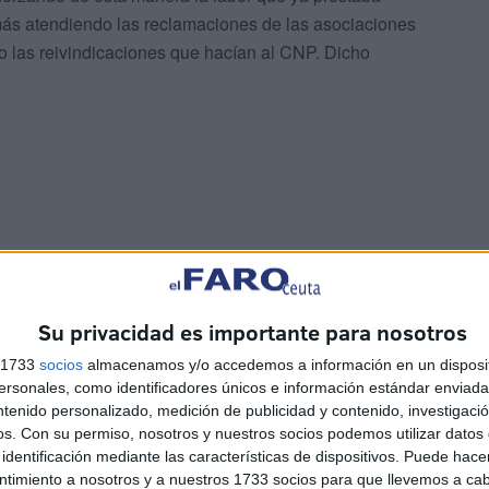
ás atendiendo las reclamaciones de las asociaciones
 las reivindicaciones que hacían al CNP. Dicho
Su privacidad es importante para nosotros
s 1733
socios
almacenamos y/o accedemos a información en un disposit
La Guardia Civil localiza un
sonales, como identificadores únicos e información estándar enviada 
cadáver en Juan XXIII
ntenido personalizado, medición de publicidad y contenido, investigaci
o
HACE 1 HORA
os.
Con su permiso, nosotros y nuestros socios podemos utilizar datos 
identificación mediante las características de dispositivos. Puede hacer
ntimiento a nosotros y a nuestros 1733 socios para que llevemos a ca