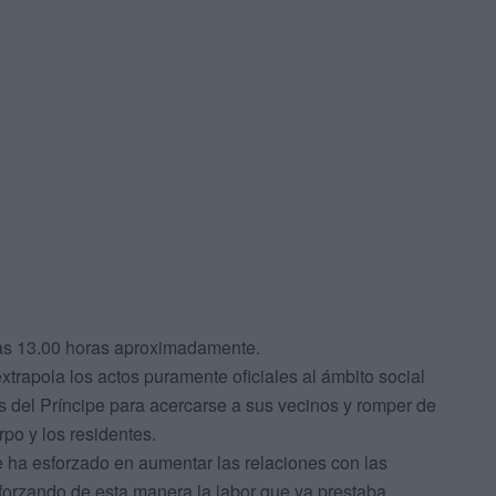
y las 13.00 horas aproximadamente.
extrapola los actos puramente oficiales al ámbito social
s del Príncipe para acercarse a sus vecinos y romper de
po y los residentes.
e ha esforzado en aumentar las relaciones con las
eforzando de esta manera la labor que ya prestaba