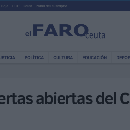
 Roja
COPE Ceuta
Portal del suscriptor
USTICIA
POLÍTICA
CULTURA
EDUCACIÓN
DEPO
rtas abiertas del C