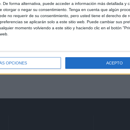
. De forma alternativa, puede acceder a información más detallada y 
Ceuta: proteger a un menor
e otorgar o negar su consentimiento.
Tenga en cuenta que algún proc
también es preguntar quién
de no requerir de su consentimiento, pero usted tiene el derecho de r
le espera al otro lado
referencias se aplicarán solo a este sitio web. Puede cambiar sus pref
alquier momento volviendo a este sitio y haciendo clic en el botón "Pri
HACE 2 HORAS
 web.
os
¿Has renovado tu
inscripción en el padrón
cada dos años? Comprueba
si ha caducado
ÁS OPCIONES
ACEPTO
HACE 4 HORAS