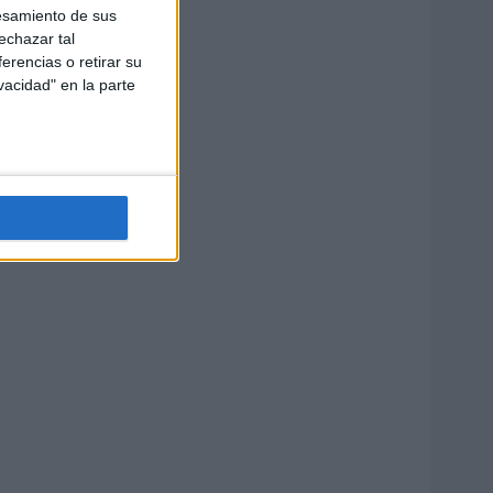
esamiento de sus
echazar tal
erencias o retirar su
vacidad" en la parte