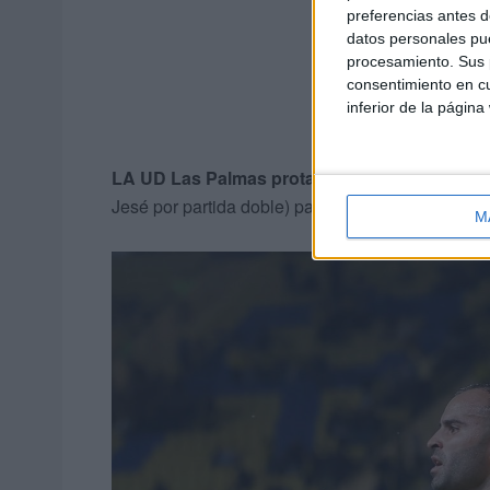
preferencias antes d
datos personales pue
procesamiento. Sus p
consentimiento en cu
inferior de la página
LA UD Las Palmas protagonizó el ‘meneo’ del
Jesé por partida doble) para dar un golpe bajo a
M