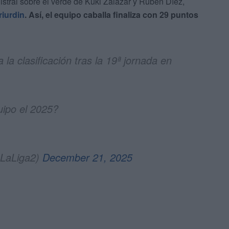
istral sobre el verde de Kuki Zalazar y Rubén Díez,
uriurdin
. Así, el equipo caballa finaliza con 29 puntos
a clasificación tras la 19ª jornada en
uipo el 2025?
LaLiga2)
December 21, 2025