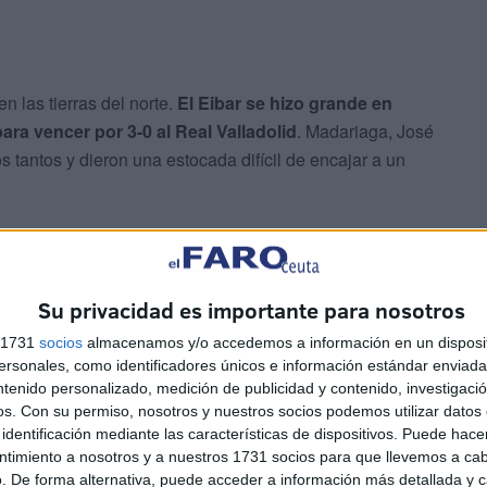
 las tierras del norte.
El Eibar se hizo grande en
ra vencer por 3-0 al Real Valladolid
. Madariaga, José
 tantos y dieron una estocada difícil de encajar a un
sábado y al campanazo del Andorra sobre el
akaria Eddahchouri fue penalizado con un gol en el
tres puntos al equipo pirenaico.
Su privacidad es importante para nosotros
s 1731
socios
almacenamos y/o accedemos a información en un disposit
o de puntos
. Racing y Huesca se iban a repartir puntos
sonales, como identificadores únicos e información estándar enviada 
anotadores.
ntenido personalizado, medición de publicidad y contenido, investigaci
os.
Con su permiso, nosotros y nuestros socios podemos utilizar datos 
identificación mediante las características de dispositivos. Puede hacer
do un tremendo estado de forma
. Un gol de Jonathan
ntimiento a nosotros y a nuestros 1731 socios para que llevemos a ca
ganés y a celebrar a La Mareona.
. De forma alternativa, puede acceder a información más detallada y 