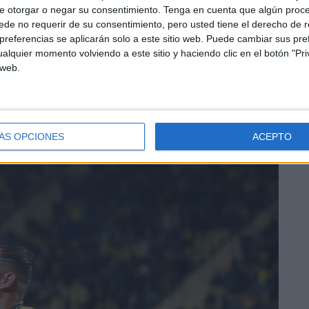
e otorgar o negar su consentimiento.
Tenga en cuenta que algún proc
de no requerir de su consentimiento, pero usted tiene el derecho de r
referencias se aplicarán solo a este sitio web. Puede cambiar sus pref
alquier momento volviendo a este sitio y haciendo clic en el botón "Pri
 web.
 fin de semana
. Cuatro tantos (Clemente, Manu Fuster y
 una Cultural Leonesa que estaba en crecimiento.
ÁS OPCIONES
ACEPTO