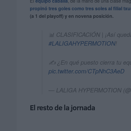
El
equipo caballa
, de la mano de una clase mag
propinó tres goles como tres soles al
filial tx
(a 1 del playoff) y en novena posición.
📊 CLASIFICACIÓN | ¡Así queda l
#LALIGAHYPERMOTION
!
✍️ ¿En qué puesto cierra tu eq
pic.twitter.com/CTpNhC3AeD
— LALIGA HYPERMOTION (@
El resto de la jornada