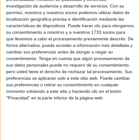
la ilusión de todos los años, sin esto y el esfuerzo no
investigación de audiencia y desarrollo de servicios.
Con su
tiramos para adelante".
permiso, nosotros y nuestros socios podemos utilizar datos de
localización geográfica precisa e identificación mediante las
características de dispositivos. Puede hacer clic para otorgarnos
su consentimiento a nosotros y a nuestros 1733 socios para
que llevemos a cabo el procesamiento previamente descrito. De
forma alternativa, puede acceder a información más detallada y
cambiar sus preferencias antes de otorgar o negar su
consentimiento.
Tenga en cuenta que algún procesamiento de
sus datos personales puede no requerir de su consentimiento,
pero usted tiene el derecho de rechazar tal procesamiento. Sus
preferencias se aplicarán solo a este sitio web. Puede cambiar
sus preferencias o retirar su consentimiento en cualquier
momento volviendo a este sitio y haciendo clic en el botón
"Privacidad" en la parte inferior de la página web.
El límite de participantes sigue siendo el mismo que en
otras ediciones. "Este año tenemos el límite de 800 plazas,
en cuanto infraestructuras y nivel económico, son
limitados. Es una añoranza, la Ciudad debería implicarse
un poco más en esta prueba. Está dividido en distintas