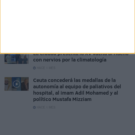
de premios
HACE 1 MES
España y Marruecos consolidan su
alianza contra el terrorismo y el crimen
HACE 1 MES
La Ciudad presenta la XV Vuelta al Hacho
con nervios por la climatología
HACE 1 MES
Ceuta concederá las medallas de la
autonomía al equipo de paliativos del
hospital, al imam Adil Mohamed y al
político Mustafa Mizziam
HACE 1 MES