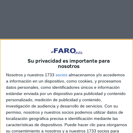
Imagen cedida
Su privacidad es importante para
nosotros
Nosotros y nuestros 1733
socios
almacenamos y/o accedemos
Disgustado y algo molesto se sintió el técnico de la
AD
a información en un dispositivo, como cookies, y procesamos
Ceuta
, José Juan Romero, al término del encuentro que
datos personales, como identificadores únicos e información
disputó su equipo ante el
Intercity
. Los ceutíes recibieron
estándar enviada por un dispositivo para publicidad y contenido
el gol de la derrota
en el minuto 94, pero además de eso
personalizado, medición de publicidad y contenido,
investigación de audiencia y desarrollo de servicios.
Con su
habían sufrido una pena máxima en contra tras una jugada
permiso, nosotros y nuestros socios podemos utilizar datos de
muy rigurosa señalada por el colegiado.
localización geográfica precisa e identificación mediante las
características de dispositivos. Puede hacer clic para otorgarnos
Romero habló al finalizar este compromiso y dijo que
su consentimiento a nosotros y a nuestros 1733 socios para