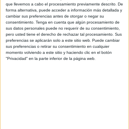
“dentro de un partido con el condicionante del campo creo
que llevemos a cabo el procesamiento previamente descrito. De
que no hemos adaptados y hemos hecho un primer tiempo
forma alternativa, puede acceder a información más detallada y
cambiar sus preferencias antes de otorgar o negar su
correcto dentro de las posibilidades que teníamos en este
consentimiento.
Tenga en cuenta que algún procesamiento de
campo. Nos vamos al descanso con el gol del penalti que
sus datos personales puede no requerir de su consentimiento,
todo el mundo lo ha visto y las cámaras también, una vez
pero usted tiene el derecho de rechazar tal procesamiento. Sus
más salimos perjudicados".
preferencias se aplicarán solo a este sitio web. Puede cambiar
sus preferencias o retirar su consentimiento en cualquier
Del segundo tiempo el
entrenador
del Ceuta dijo que
momento volviendo a este sitio y haciendo clic en el botón
"Privacidad" en la parte inferior de la página web.
"salimos bien y tenemos un par de ocasiones claras.
Estábamos bien dentro de lo que se podía y cometemos
un nuevo error y recibimos el dos a cero en el partido".
Después del 2-0, el equipo se rehace y Romero destacó
que "reaccionamos bien y empatamos el partido. Luego en
un balón parado nos vuelve a marcar otra vez, cosa que no
puede volver a ocurrir. Así hemos perdido este
compromiso, con esa jugada".
El encuentro estaba muy igualado con el 2-2 pero “quizás