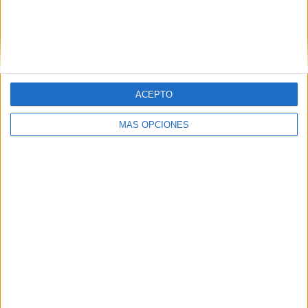
ACEPTO
MÁS OPCIONES
Alfredo Sánchez: "En líneas
generales, el Ceuta ha sido superior
al Fuenlabrada"
El Fuenlabrada ha sufrido su
primera derrota de la
temporada
ante el Ceuta en el 'Alfonso Murube'. Su
técnico, Alfredo Sánchez, ha señalado que “en muchas