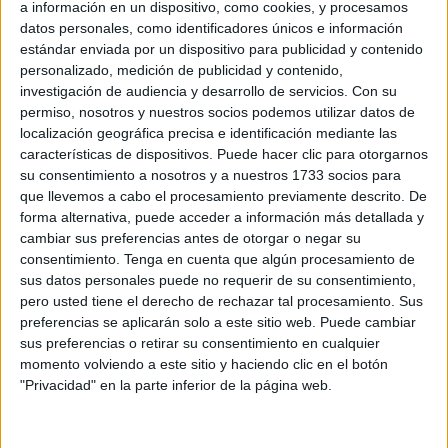
este sábado en el
'Alfonso Murube'
ante el Fuenlabrada.
a información en un dispositivo, como cookies, y procesamos
datos personales, como identificadores únicos e información
Después de lo ocurrido la
pasada jornada en Hércules
,
estándar enviada por un dispositivo para publicidad y contenido
personalizado, medición de publicidad y contenido,
los de José Juan Romero han demostrado su identidad en
investigación de audiencia y desarrollo de servicios.
Con su
el terreno de juego. Es por ello, que el propio técnico
permiso, nosotros y nuestros socios podemos utilizar datos de
señalaba ante los medios que “firmaría
38 partidos
al
localización geográfica precisa e identificación mediante las
nivel que ha jugado el equipo”.
características de dispositivos. Puede hacer clic para otorgarnos
su consentimiento a nosotros y a nuestros 1733 socios para
Para el de Gerena, el conjunto caballa ha realizado un
que llevemos a cabo el procesamiento previamente descrito. De
forma alternativa, puede acceder a información más detallada y
primer tiempo “vertiginoso con una calidad bestial de
cambiar sus preferencias antes de otorgar o negar su
juego, de permuta, de aprovechar los pasillos, de ir por
consentimiento.
Tenga en cuenta que algún procesamiento de
dentro”, mientras que en la segunda parte les costó
sus datos personales puede no requerir de su consentimiento,
“mantenerse”. Asimismo, el técnico pone el pero en “la
pero usted tiene el derecho de rechazar tal procesamiento. Sus
preferencias se aplicarán solo a este sitio web. Puede cambiar
cantidad de llegadas al área y a las últimas
fases de
sus preferencias o retirar su consentimiento en cualquier
juego
, porque cuando veamos las estadísticas nos
momento volviendo a este sitio y haciendo clic en el botón
quedaremos asombrados de todo lo que hemos generado.
"Privacidad" en la parte inferior de la página web.
Es el único pero que les puedo poner hoy porque, incluso
en la última fase, cuando tu llevas un partido como esta y