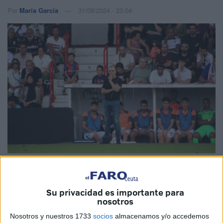
Por
María García
31/08/2024 - 23:04
Fotos: María García
Su privacidad es importante para
nosotros
El
Ceuta
conseguía
su primera victoria de la temporada
Nosotros y nuestros 1733
socios
almacenamos y/o accedemos