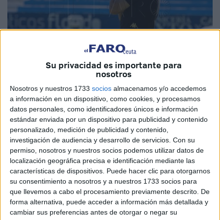
Su privacidad es importante para
nosotros
Foto: Agencia LOF
Nosotros y nuestros 1733
socios
almacenamos y/o accedemos
a información en un dispositivo, como cookies, y procesamos
datos personales, como identificadores únicos e información
estándar enviada por un dispositivo para publicidad y contenido
personalizado, medición de publicidad y contenido,
El
Ceuta
sucumbió por primera vez esta temporada, en un
investigación de audiencia y desarrollo de servicios.
Con su
encuentro que tuvo varias fases diferentes y que
se
permiso, nosotros y nuestros socios podemos utilizar datos de
decantó del lado del Linares Deportivo
por el acierto en
localización geográfica precisa e identificación mediante las
características de dispositivos. Puede hacer clic para otorgarnos
momentos concretos.
su consentimiento a nosotros y a nuestros 1733 socios para
que llevemos a cabo el procesamiento previamente descrito. De
El técnico del conjunto caballa, José Juan Romero, habló
forma alternativa, puede acceder a información más detallada y
en rueda de prensa al término del encuentro y señaló que
cambiar sus preferencias antes de otorgar o negar su