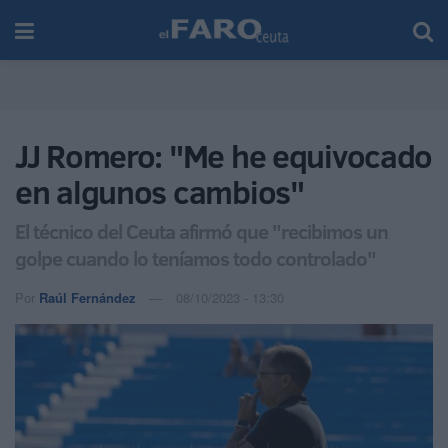
JJ Romero: "Me he equivocado
en algunos cambios"
El técnico del Ceuta afirmó que "recibimos un
golpe cuando lo teníamos todo controlado"
Por
Raúl Fernández
08/10/2023 - 13:30