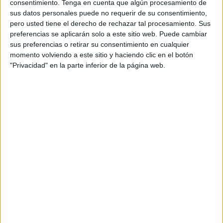
"estábamos haciendo las cosas bien. Teníamos el partido
consentimiento.
Tenga en cuenta que algún procesamiento de
controlado cuando recibimos el primer golpe. Luego
sus datos personales puede no requerir de su consentimiento,
pero usted tiene el derecho de rechazar tal procesamiento. Sus
hemos tenido minutos para liquidar el
partido
, con
preferencias se aplicarán solo a este sitio web. Puede cambiar
superioridad, pero cuando el partido sigue abierto, surgen
sus preferencias o retirar su consentimiento en cualquier
minipartidos y ellos han tenido sus momentos y lo han
momento volviendo a este sitio y haciendo clic en el botón
aprovechado. han sido mucho más efectivos. Nosotros no
"Privacidad" en la parte inferior de la página web.
hemos sido capaces de meter ninguna con la de veces
que hemos llegado a esa zona de peligro, el gol llega a
balón parado. Ellos han tenido cuatro acciones y han
metido dos y una tercera la ha tenido que sacar Pedro
López".
El entrenador de la AD Ceuta también reconoció que "me
he equivocado en algunos cambios". Aunque resaltó que
"hay veces que buscas soluciones, que te eleven el nivel y
me he equivocado. Estábamos dominando de forma
aplastante pero a partir de los
cambios
no hemos llegado
a lo que yo buscaba".