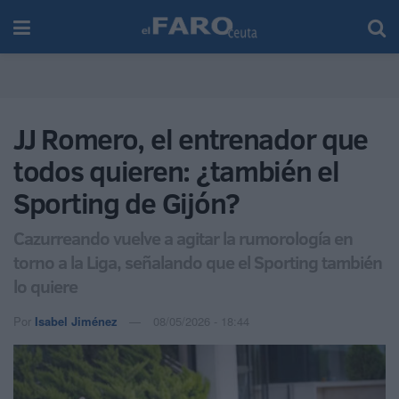
JJ Romero, el entrenador que
todos quieren: ¿también el
Sporting de Gijón?
Cazurreando vuelve a agitar la rumorología en
torno a la Liga, señalando que el Sporting también
lo quiere
Por
Isabel Jiménez
08/05/2026 - 18:44