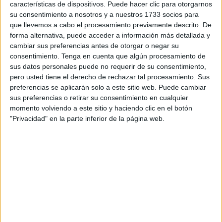
características de dispositivos. Puede hacer clic para otorgarnos
que sucederse, ahora sobre todo que se
calientan los
su consentimiento a nosotros y a nuestros 1733 socios para
motores en la liga
en busca de fichajes.
que llevemos a cabo el procesamiento previamente descrito. De
forma alternativa, puede acceder a información más detallada y
Ángel García, a través de su conocida cuenta
cambiar sus preferencias antes de otorgar o negar su
Cazurreando
, ha continuado con esa cadena de rumores
consentimiento.
Tenga en cuenta que algún procesamiento de
que en muchas ocasiones terminan haciéndose realidad.
sus datos personales puede no requerir de su consentimiento,
pero usted tiene el derecho de rechazar tal procesamiento. Sus
Dice García, que
JJ Romero ya entra en las quinielas
preferencias se aplicarán solo a este sitio web. Puede cambiar
sus preferencias o retirar su consentimiento en cualquier
del grupo Orlegui
para llevar las riendas del
Real
momento volviendo a este sitio y haciendo clic en el botón
Sporting de Gijón
.
"Privacidad" en la parte inferior de la página web.
El Sevilla FC y su querencia por JJ
Otro equipo, el Sporting, que pretende a Romero, pero no
es el único. Hace unas semanas el rumor apuntaba a que
podría convertirse en
entrenador del Sevilla FC con
Sergio Ramos
en la presidencia del club hispalense.
No se le dio mucha credibilidad, pero sonó.