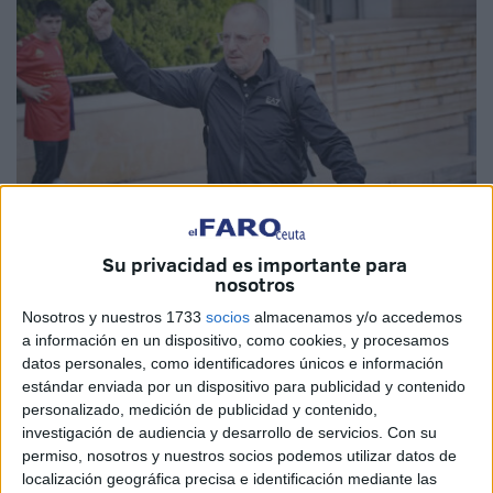
Su privacidad es importante para
Imagen de archivo
nosotros
Nosotros y nuestros 1733
socios
almacenamos y/o accedemos
a información en un dispositivo, como cookies, y procesamos
datos personales, como identificadores únicos e información
A
JJ Romero
lo quieren
. Es el deseado de esta liga. Y es
estándar enviada por un dispositivo para publicidad y contenido
que, el éxito del
técnico de la AD Ceuta
ha supuesto todo
personalizado, medición de publicidad y contenido,
un terremoto en la
Hypermotion
.
investigación de audiencia y desarrollo de servicios.
Con su
permiso, nosotros y nuestros socios podemos utilizar datos de
Los rumores
sobre sus
‘pretendientes’
no hacen más
localización geográfica precisa e identificación mediante las