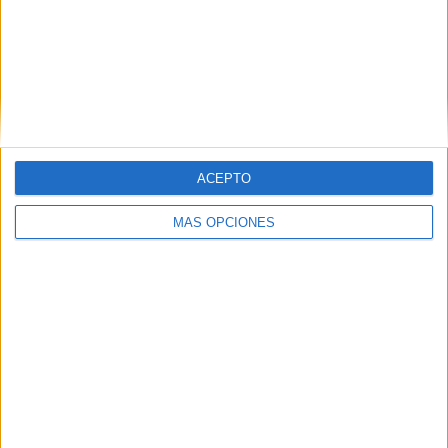
nunca pueden faltar y que hacen que el público lo dé
todo?
-Por ejemplo, ‘El Boulevard de los Sueños Rotos’,
‘Princesa’, ‘19 días y 500 noches’, ‘Y nos dieron las 10’,
‘Contigo’…Hay muchas, pero esas no pueden faltar.
ACEPTO
MÁS OPCIONES