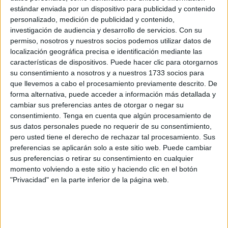
días y 500 noches’, que tenía la voz rota, empecé a imitarla
estándar enviada por un dispositivo para publicidad y contenido
y tal, y me dijeron, tenéis que juntaros con músicos y hacer
personalizado, medición de publicidad y contenido,
algo cantando las canciones de Sabina.
investigación de audiencia y desarrollo de servicios.
Con su
permiso, nosotros y nuestros socios podemos utilizar datos de
Cuando empezamos no había muchos
tributos
, éramos
localización geográfica precisa e identificación mediante las
de los primeros nosotros. Me acuerdo que íbamos a los
características de dispositivos. Puede hacer clic para otorgarnos
su consentimiento a nosotros y a nuestros 1733 socios para
bares a tocar y no sabía la gente ni lo que era un tributo.
que llevemos a cabo el procesamiento previamente descrito. De
forma alternativa, puede acceder a información más detallada y
Y fíjate ya, desde el 2009 empezamos, que tocábamos la
cambiar sus preferencias antes de otorgar o negar su
guitarra desde pequeños, nos juntamos con los músicos, y
consentimiento.
Tenga en cuenta que algún procesamiento de
ya más de mil conciertos contamos el otro día.
sus datos personales puede no requerir de su consentimiento,
pero usted tiene el derecho de rechazar tal procesamiento. Sus
preferencias se aplicarán solo a este sitio web. Puede cambiar
sus preferencias o retirar su consentimiento en cualquier
momento volviendo a este sitio y haciendo clic en el botón
"Privacidad" en la parte inferior de la página web.