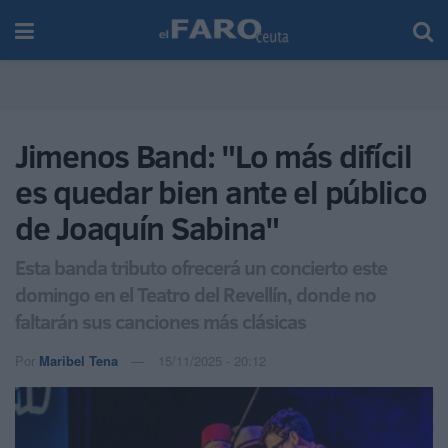
Jimenos Band: "Lo más difícil
es quedar bien ante el público
de Joaquín Sabina"
Esta banda tributo ofrecerá un concierto este
domingo en el Teatro del Revellín, donde no
faltarán sus canciones más clásicas
Por
Maribel Tena
15/11/2025 - 20:12