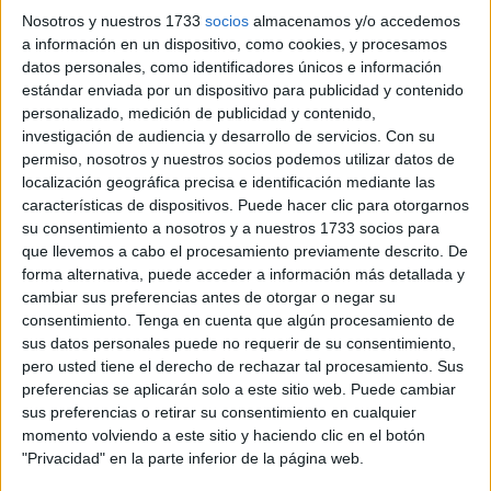
Ceuta.
Nosotros y nuestros 1733
socios
almacenamos y/o accedemos
a información en un dispositivo, como cookies, y procesamos
El presidente del
Consejo de Hermandades y Cofradías
datos personales, como identificadores únicos e información
de Ceuta, Juan Jesús Bollit, ha señalado que hace un
estándar enviada por un dispositivo para publicidad y contenido
“balance positivo” a pesar de la semana de
lluvia
que ha
personalizado, medición de publicidad y contenido,
dejado a muchas imágenes dentro de su templo.
investigación de audiencia y desarrollo de servicios.
Con su
permiso, nosotros y nuestros socios podemos utilizar datos de
“El balance es positivo a pesar de las circunstancias. Los
localización geográfica precisa e identificación mediante las
características de dispositivos. Puede hacer clic para otorgarnos
primeros días no pudieron salir o salieron y se tuvieron que
su consentimiento a nosotros y a nuestros 1733 socios para
recoger rápidamente, como en el caso del
Medinaceli
.
que llevemos a cabo el procesamiento previamente descrito. De
Después estuvo el
Martes Santo
que se tuvo que
forma alternativa, puede acceder a información más detallada y
suspender como se preveía. El
Miércoles Santo
que hubo
cambiar sus preferencias antes de otorgar o negar su
consentimiento.
Tenga en cuenta que algún procesamiento de
dudas hasta el final pero pudieron realizar su
Estación de
sus datos personales puede no requerir de su consentimiento,
Penitencia
y el único día que no había dudas fue el
pero usted tiene el derecho de rechazar tal procesamiento. Sus
Jueves Santo que era improbable que lloviera. El Viernes
preferencias se aplicarán solo a este sitio web. Puede cambiar
Santo era otro día con probabilidades y al final se tuvieron
sus preferencias o retirar su consentimiento en cualquier
momento volviendo a este sitio y haciendo clic en el botón
que recoger las dos hermandades que estaban en la
"Privacidad" en la parte inferior de la página web.
calle”, recuerda.