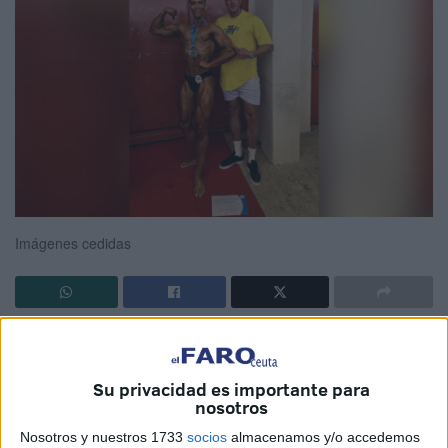
Imágenes cedidas
Su privacidad es importante para
Javier Soto ha quedado subcampeón
en la
Copa del
nosotros
Mundo de Culturismo y Fitness
que se ha celebrado en
Nosotros y nuestros 1733
socios
almacenamos y/o accedemos