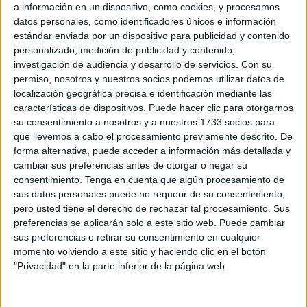
Madrid este fin de semana. Ceuta se lleva premio y de los
a información en un dispositivo, como cookies, y procesamos
datos personales, como identificadores únicos e información
gordos.
estándar enviada por un dispositivo para publicidad y contenido
personalizado, medición de publicidad y contenido,
Soto ha quedado subcampeón
en una dura categoría
investigación de audiencia y desarrollo de servicios.
Con su
que no fue la suya que era
culturismo
junior; de hecho,
permiso, nosotros y nuestros socios podemos utilizar datos de
tuvo que salir con los senior
, lo que supone más mérito.
localización geográfica precisa e identificación mediante las
características de dispositivos. Puede hacer clic para otorgarnos
su consentimiento a nosotros y a nuestros 1733 socios para
que llevemos a cabo el procesamiento previamente descrito. De
forma alternativa, puede acceder a información más detallada y
cambiar sus preferencias antes de otorgar o negar su
consentimiento.
Tenga en cuenta que algún procesamiento de
Miguel Vázquez ha llevado así a su atleta Javier Soto a
sus datos personales puede no requerir de su consentimiento,
lo más alto
del pódium en la Copa del Mundo de
pero usted tiene el derecho de rechazar tal procesamiento. Sus
preferencias se aplicarán solo a este sitio web. Puede cambiar
Culturismo.
sus preferencias o retirar su consentimiento en cualquier
momento volviendo a este sitio y haciendo clic en el botón
Un encuentro de interés
"Privacidad" en la parte inferior de la página web.