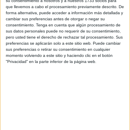
su consentimiento a nosotros y a nuestros 1733 socios para
que tiene la
profesión de psicólogo
”. Así ha comenzado
que llevemos a cabo el procesamiento previamente descrito. De
la explicación García Núñez, agregando que se trata de
forma alternativa, puede acceder a información más detallada y
cambiar sus preferencias antes de otorgar o negar su
“atender a víctimas en situaciones de crisis, emergencias y
consentimiento.
Tenga en cuenta que algún procesamiento de
catástrofes”.
sus datos personales puede no requerir de su consentimiento,
pero usted tiene el derecho de rechazar tal procesamiento. Sus
Ha indicado que es
una rama de la psicología
más
preferencias se aplicarán solo a este sitio web. Puede cambiar
reciente, recordando que hay otras especialidades más
sus preferencias o retirar su consentimiento en cualquier
clásicas. “Se conoce principalmente la rama clínica o
momento volviendo a este sitio y haciendo clic en el botón
"Privacidad" en la parte inferior de la página web.
sanitaria, donde todo el mundo espera ver al psicólogo en
un diván y con la bata blanca. Otras ramas son recursos
humanos más recientes, psicología de emergencias,
tráfico y seguridad”.
Por otra parte, Javier García también ha hecho referencia a
las últimas actuaciones del equipo de psicólogos de
emergencias. “Llevamos una racha interviniendo en casos
de crisis de emergencias tanto a nivel individual como
grupal, de manera individual se contemplan suicidios,