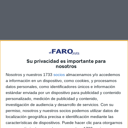
Su privacidad es importante para
Foto y vídeo: Joaquín Viera / Jesús Galindo
nosotros
Nosotros y nuestros 1733
socios
almacenamos y/o accedemos
a información en un dispositivo, como cookies, y procesamos
datos personales, como identificadores únicos e información
Con motivo de la celebración este viernes, 24 de febrero,
estándar enviada por un dispositivo para publicidad y contenido
del Día de la Psicología, ha pasado por los
estudios de
personalizado, medición de publicidad y contenido,
investigación de audiencia y desarrollo de servicios.
Con su
Cope Ceuta
, Javier García Núñez, experto en
psicología
permiso, nosotros y nuestros socios podemos utilizar datos de
de emergencias
.
localización geográfica precisa e identificación mediante las
características de dispositivos. Puede hacer clic para otorgarnos
“La psicología de emergencias es un área de las muchas