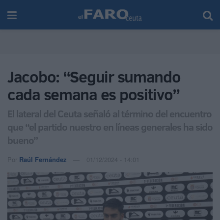
Jacobo: “Seguir sumando
cada semana es positivo”
El lateral del Ceuta señaló al término del encuentro
que “el partido nuestro en líneas generales ha sido
bueno”
Por
Raúl Fernández
01/12/2024 - 14:01