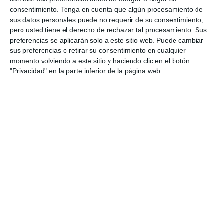
El futbolista es un lateral izquierdo del conjunto ceutí, pero
consentimiento.
Tenga en cuenta que algún procesamiento de
tuvo la oportunidad de demostrar su valía en cualquier
sus datos personales puede no requerir de su consentimiento,
posición.
pero usted tiene el derecho de rechazar tal procesamiento. Sus
preferencias se aplicarán solo a este sitio web. Puede cambiar
Jacobo hizo una valoración del choque y dijo que “el
sus preferencias o retirar su consentimiento en cualquier
Villarreal B es de los mejores que ha jugado aquí. Es un
momento volviendo a este sitio y haciendo clic en el botón
"Privacidad" en la parte inferior de la página web.
buen punto, ellos se ponen por delante y luego empatarlo
a un conjunto que viene con buena dinámica. El partido
nuestro ha sido bueno en líneas generales”.
En cuanto a las opciones de ganar, el lateral del Ceuta
agregó que “nos falta marcar más goles. Hemos llegado
más, más tiros a puerta pero al final remontar el 0-1 es
bueno anímicamente para nosotros.
Seguir sumando
cada semana es positivo
y sabiendo también es en casa
ante un buen rival. Podemos hacer este empate bueno”.
Jacobo está siendo utilizado en este primer equipo,
llegando del filial. En este sentido dijo que “José Juan es