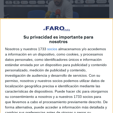
Su privacidad es importante para
nosotros
Nosotros y nuestros 1733
socios
almacenamos y/o accedemos
Imagen cedida
a información en un dispositivo, como cookies, y procesamos
datos personales, como identificadores únicos e información
estándar enviada por un dispositivo para publicidad y contenido
personalizado, medición de publicidad y contenido,
investigación de audiencia y desarrollo de servicios.
Con su
El
Ceuta
no pudo ganar el encuentro ante el
Villarreal B
,
permiso, nosotros y nuestros socios podemos utilizar datos de
pero pudo remontar el 0-1 en contra.
Jacobo
fue uno de
localización geográfica precisa e identificación mediante las
los jugadores utilizados en este encuentro, aunque salió
características de dispositivos. Puede hacer clic para otorgarnos
en la segunda mitad en el lateral derecho
por la lesión de
su consentimiento a nosotros y a nuestros 1733 socios para
que llevemos a cabo el procesamiento previamente descrito. De
Aisar
.
forma alternativa, puede acceder a información más detallada y
cambiar sus preferencias antes de otorgar o negar su