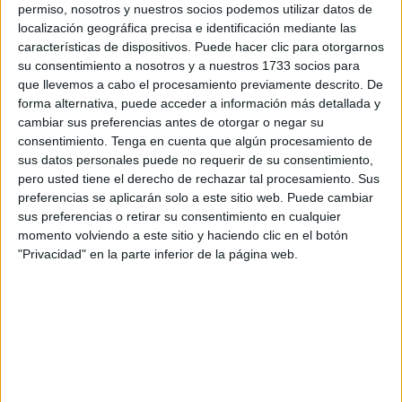
permiso, nosotros y nuestros socios podemos utilizar datos de
valores progresistas. De hecho este movimiento se fundó
localización geográfica precisa e identificación mediante las
para la liberación judía, trata de que el pueblo judío tenga
características de dispositivos. Puede hacer clic para otorgarnos
autodeterminación y autogobierno en su tierra ancestral en
su consentimiento a nosotros y a nuestros 1733 socios para
que llevemos a cabo el procesamiento previamente descrito. De
un Estado judío, aunque no exclusivamente judío.
forma alternativa, puede acceder a información más detallada y
cambiar sus preferencias antes de otorgar o negar su
Los pioneros judíos vinieron de todo el mundo, compraron
consentimiento.
Tenga en cuenta que algún procesamiento de
tierras legalmente de terratenientes ausentes como los
sus datos personales puede no requerir de su consentimiento,
turcos, cristianos, los árabes, y empezaron a desarrollarla
pero usted tiene el derecho de rechazar tal procesamiento. Sus
con sistemas de agricultura, industria y educación en
preferencias se aplicarán solo a este sitio web. Puede cambiar
definitiva una estructura para el Estado.
sus preferencias o retirar su consentimiento en cualquier
momento volviendo a este sitio y haciendo clic en el botón
La ONU concedió a los judíos el derecho a un Estado el
"Privacidad" en la parte inferior de la página web.
29 de Noviembre de 1947, después del Holocausto
(Resolución 181). También la ONU concedió a los árabes
locales, que todavía no se denominaban palestinos, un
Estado aparte como parte de aquella misma resolución,
los judíos dijeron que sí, los árabes no.