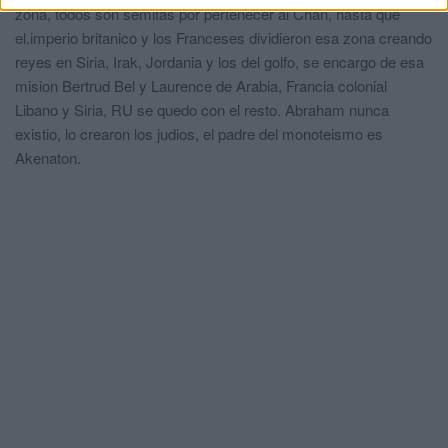
zona, todos son semitas por pertenecer al Chan, hasta que
el.imperio britanico y los Franceses dividieron esa zona creando
reyes en Siria, Irak, Jordania y los del golfo, se encargo de esa
mision Bertrud Bel y Laurence de Arabia, Francia colonial
Libano y Siria, RU se quedo con el resto. Abraham nunca
existio, lo crearon los judios, el padre del monoteismo es
Akenaton.