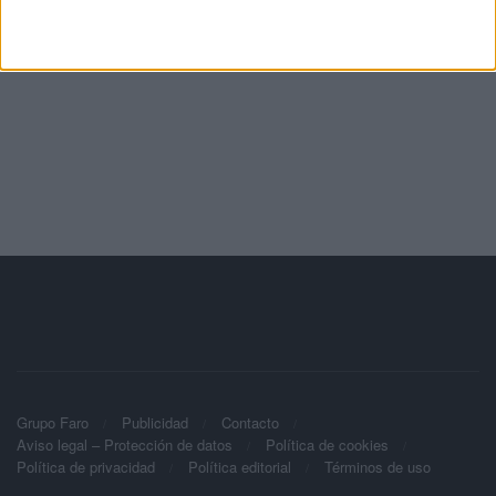
Grupo Faro
Publicidad
Contacto
Aviso legal – Protección de datos
Política de cookies
Política de privacidad
Política editorial
Términos de uso