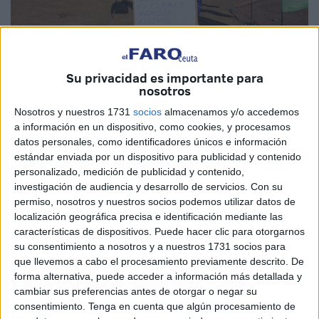
Su privacidad es importante para
El caballa manda un saludo a los suyos.
/ Foto: cedida
nosotros
Nosotros y nuestros 1731
socios
almacenamos y/o accedemos
a información en un dispositivo, como cookies, y procesamos
datos personales, como identificadores únicos e información
estándar enviada por un dispositivo para publicidad y contenido
Fue octavo en la penúltima etapa
personalizado, medición de publicidad y contenido,
investigación de audiencia y desarrollo de servicios.
Con su
permiso, nosotros y nuestros socios podemos utilizar datos de
La Everest Trail Race ha llegado a su recta final, con el
localización geográfica precisa e identificación mediante las
ceutí Ismael Dris compitiendo en la cordillera del Himalaya
características de dispositivos. Puede hacer clic para otorgarnos
bajo unas condiciones terriblemente duras por la
su consentimiento a nosotros y a nuestros 1731 socios para
temperatura y el terreno.
que llevemos a cabo el procesamiento previamente descrito. De
forma alternativa, puede acceder a información más detallada y
La quinta etapa, la que unió Phakding y Tyangboche, con
cambiar sus preferencias antes de otorgar o negar su
consentimiento.
Tenga en cuenta que algún procesamiento de
20 kilómetros de recorrido y 3.246 metros de desnivel