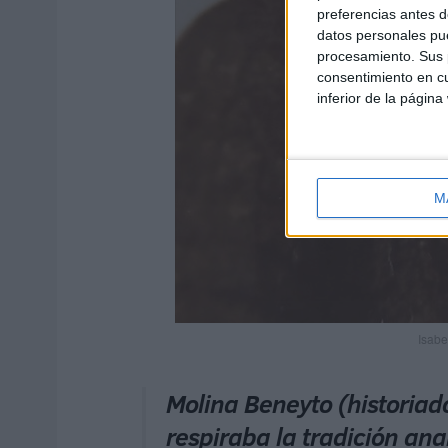
preferencias antes d
datos personales pue
procesamiento. Sus p
consentimiento en cu
inferior de la página
M
Isabe
Molina Beneyto (historiado
respiraba la tradición a