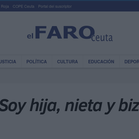
 Roja
COPE Ceuta
Portal del suscriptor
USTICIA
POLÍTICA
CULTURA
EDUCACIÓN
DEPO
oy hija, nieta y bi