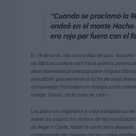
"Cuando se proclamó la R
ondeó en el monte Hacho 
era rojo por fuera con el f
El 18 de junio, tras varios días de paro, lanza
las fábricas pudiera salir hacia puertos peninsul
dejar desembarcar pescado para ninguna fábrica
perjudicáis grandemente la lucha de estas brava
llamamiento! Proceded con energía a todo intent
huelga. Ceuta, 18 de junio de 1931».
Los patronos engañaron a unas trabajadoras del
Isabel les explicó los motivos de las movilizacion
de llegar a Ceuta. Isabel lo contó años después:
consiguiendo las mejoras por las cuales estaban