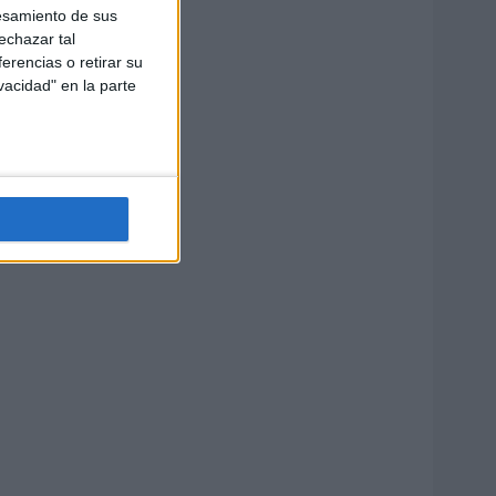
esamiento de sus
echazar tal
erencias o retirar su
vacidad" en la parte