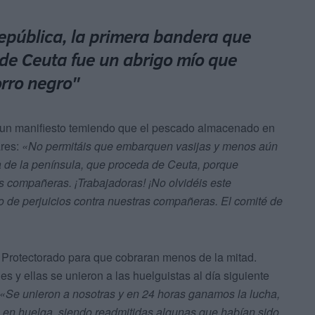
epública, la primera bandera que
de Ceuta fue un abrigo mío que
orro negro"
ron un manifiesto temiendo que el pescado almacenado en
ares:
«No permitáis que embarquen vasijas y menos aún
 de la península, que proceda de Ceuta, porque
s compañeras. ¡Trabajadoras! ¡No olvidéis este
o de perjuicios contra nuestras compañeras. El comité de
 Protectorado para que cobraran menos de la mitad.
es y ellas se unieron a las huelguistas al día siguiente
«Se unieron a nosotras y en 24 horas ganamos la lucha,
 en huelga, siendo readmitidas algunas que habían sido