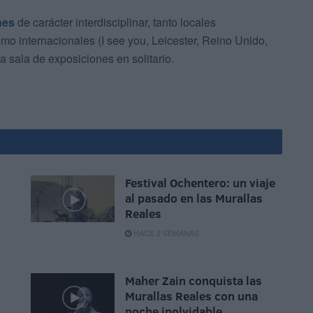
nes
de carácter interdisciplinar, tanto locales
mo internacionales (I see you, Leicester, Reino Unido,
a sala de exposiciones en solitario.
Festival Ochentero: un viaje
al pasado en las Murallas
Reales
HACE 2 SEMANAS
Maher Zain conquista las
Murallas Reales con una
noche inolvidable