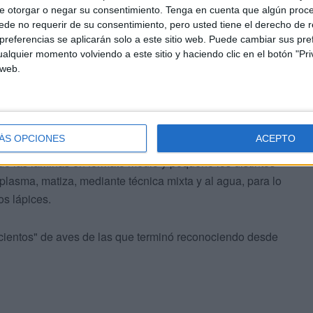
 de coger el pincel, ya que, como confiesa, "muchos" de
e otorgar o negar su consentimiento.
Tenga en cuenta que algún proc
" la costumbre a causa del trabajo o la escasez de
de no requerir de su consentimiento, pero usted tiene el derecho de r
referencias se aplicarán solo a este sitio web. Puede cambiar sus pref
alquier momento volviendo a este sitio y haciendo clic en el botón "Pri
 web.
ÁS OPCIONES
ACEPTO
 de las láminas en formato medio y pequeño los distintos
 plasma, matiza, mediante técnica mixta y al agua, para lo
los lápices.
 "cientos" de aves de las que terminó reconociendo desde