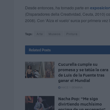
Desde entonces, ha tomado parte en
exposicio
(Disparadores della Creatividad, Ceuta, 2010) co
2008). Con 'Alza el vuelo' surca por primera vez l
Tags:
Arte
Museos
Pintura
Related
Posts
Cucurella cumple su
promesa y se tatúa la cara
de Luis de la Fuente tras
ganar el Mundial
HACE 1 SEMANA
Nacha Pop: “Me sigo
divirtiendo muchísimo
encima de un escenario”