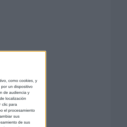
ivo, como cookies, y
por un dispositivo
ón de audiencia y
de localización
 clic para
bo el procesamiento
cambiar sus
esamiento de sus