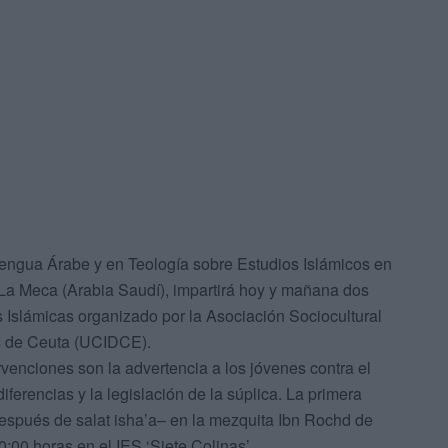
Lengua Árabe y en Teología sobre Estudios Islámicos en
La Meca (Arabia Saudí), impartirá hoy y mañana dos
 Islámicas organizado por la Asociación Sociocultural
s de Ceuta (UCIDCE).
venciones son la advertencia a los jóvenes contra el
iferencias y la legislación de la súplica. La primera
espués de salat isha’a– en la mezquita Ibn Rochd de
:00 horas en el IES ‘Siete Colinas’.