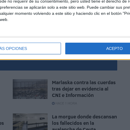
de no requerir de su consentimiento, pero usted tiene el derecho de r
s.
referencias se aplicarán solo a este sitio web. Puede cambiar sus pref
alquier momento volviendo a este sitio y haciendo clic en el botón "Pri
 web.
ÁS OPCIONES
ACEPTO
Marlaska contra las cuerdas
tras dejar en evidencia al
CNI e Información
HACE 1 HORA
La morgue donde descansan
es
los fallecidos en la
avalancha de Ceuta