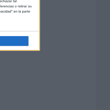
echazar tal
erencias o retirar su
vacidad" en la parte