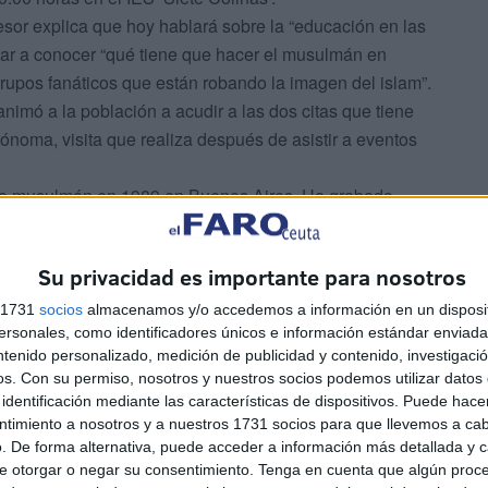
fesor explica que hoy hablará sobre la “educación en las
dar a conocer “qué tiene que hacer el musulmán en
upos fanáticos que están robando la imagen del islam”.
nimó a la población a acudir a las dos citas que tiene
ónoma, visita que realiza después de asistir a eventos
hizo musulmán en 1989 en Buenos Aires. Ha grabado
l islámico español Córdoba Internacional TV.
antada en la ciudad autónoma. Una entidad que se define
Su privacidad es importante para nosotros
“difusión de la literatura y los valores islámicos a la
l “equilibrio y la moderación” además de “defender los
s 1731
socios
almacenamos y/o accedemos a información en un disposit
sonales, como identificadores únicos e información estándar enviada 
ensibilizándose con las minorías”. Iqra presenta un
ntenido personalizado, medición de publicidad y contenido, investigaci
ector conocerá, de primera mano, la “verdadera esencia”
os.
Con su permiso, nosotros y nuestros socios podemos utilizar datos 
identificación mediante las características de dispositivos. Puede hacer
 “paz, el entendimiento y la comprensión de una verdad
ntimiento a nosotros y a nuestros 1731 socios para que llevemos a ca
. De forma alternativa, puede acceder a información más detallada y 
onde podrán descubrir aquello que siempre quisieron saber
e otorgar o negar su consentimiento.
Tenga en cuenta que algún proc
más importantes. También presenta literatura islámica