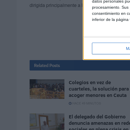
datos personales pue
dirigida principalmente a lectores no musulmane
procesamiento. Sus p
consentimiento en cu
inferior de la página
M
Related
Posts
Colegios en vez de
cuarteles, la solución para
acoger menores en Ceuta
HACE 49 MINUTOS
El delegado del Gobierno
denuncia amenazas en red
sociales en plena crisis en