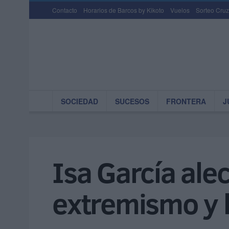
Contacto
Horarios de Barcos by Kikoto
Vuelos
Sorteo Cruz
SOCIEDAD
SUCESOS
FRONTERA
J
Isa García alec
extremismo y l