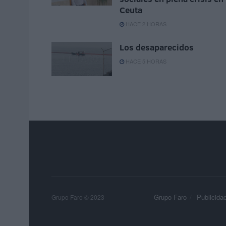
Ceuta
HACE 2 HORAS
Los desaparecidos
HACE 5 HORAS
Grupo Faro
Publicida
Grupo Faro © 2023